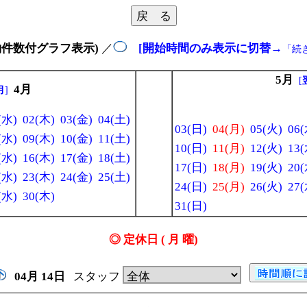
約件数付グラフ表示)
／
[開始時間のみ表示に切替
→
「続
5月
[
4月
月
]
(水)
02(木)
03(金)
04(土)
03(日)
04(月)
05(火)
06(
(水)
09(木)
10(金)
11(土)
10(日)
11(月)
12(火)
13(
(水)
16(木)
17(金)
18(土)
17(日)
18(月)
19(火)
20(
(水)
23(木)
24(金)
25(土)
24(日)
25(月)
26(火)
27(
(水)
30(木)
31(日)
◎ 定休日 ( 月 曜)
04月
14日
スタッフ