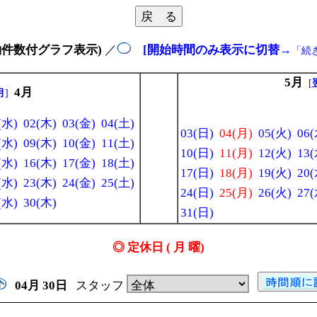
約件数付グラフ表示)
／
[開始時間のみ表示に切替
→
「続
5月
[
4月
月
]
(水)
02(木)
03(金)
04(土)
03(日)
04(月)
05(火)
06(
(水)
09(木)
10(金)
11(土)
10(日)
11(月)
12(火)
13(
(水)
16(木)
17(金)
18(土)
17(日)
18(月)
19(火)
20(
(水)
23(木)
24(金)
25(土)
24(日)
25(月)
26(火)
27(
(水)
30(木)
31(日)
◎ 定休日 ( 月 曜)
04月
30日
スタッフ