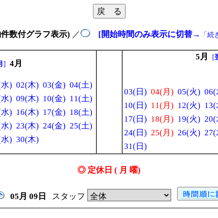
約件数付グラフ表示)
／
[開始時間のみ表示に切替
→
「続
5月
[
4月
月
]
(水)
02(木)
03(金)
04(土)
03(日)
04(月)
05(火)
06(
(水)
09(木)
10(金)
11(土)
10(日)
11(月)
12(火)
13(
(水)
16(木)
17(金)
18(土)
17(日)
18(月)
19(火)
20(
(水)
23(木)
24(金)
25(土)
24(日)
25(月)
26(火)
27(
(水)
30(木)
31(日)
◎ 定休日 ( 月 曜)
05月
09日
スタッフ