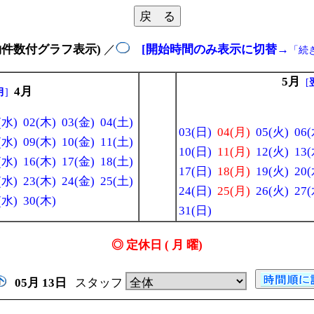
約件数付グラフ表示)
／
[開始時間のみ表示に切替
→
「続
5月
[
4月
月
]
(水)
02(木)
03(金)
04(土)
03(日)
04(月)
05(火)
06(
(水)
09(木)
10(金)
11(土)
10(日)
11(月)
12(火)
13(
(水)
16(木)
17(金)
18(土)
17(日)
18(月)
19(火)
20(
(水)
23(木)
24(金)
25(土)
24(日)
25(月)
26(火)
27(
(水)
30(木)
31(日)
◎ 定休日 ( 月 曜)
05月
13日
スタッフ