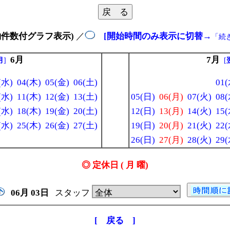
約件数付グラフ表示)
／
[開始時間のみ表示に切替
→
「続
6月
7月
月
]
[
(水)
04(木)
05(金)
06(土)
01(
(水)
11(木)
12(金)
13(土)
05(日)
06(月)
07(火)
08(
(水)
18(木)
19(金)
20(土)
12(日)
13(月)
14(火)
15(
(水)
25(木)
26(金)
27(土)
19(日)
20(月)
21(火)
22(
26(日)
27(月)
28(火)
29(
◎ 定休日 ( 月 曜)
06月
03日
スタッフ
[ 戻る ]