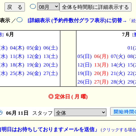
表示
／
[詳細表示 (予約件数付グラフ表示)に切替
→
「続
6月
7月
月
]
[
(水)
04(木)
05(金)
06(土)
01(
(水)
11(木)
12(金)
13(土)
05(日)
06(月)
07(火)
08(
(水)
18(木)
19(金)
20(土)
12(日)
13(月)
14(火)
15(
(水)
25(木)
26(金)
27(土)
19(日)
20(月)
21(火)
22(
26(日)
27(月)
28(火)
29(
◎ 定休日 ( 月 曜)
06月
11日
スタッフ
[明日はお待ちしておりますメールを送信」
(クリックする場合