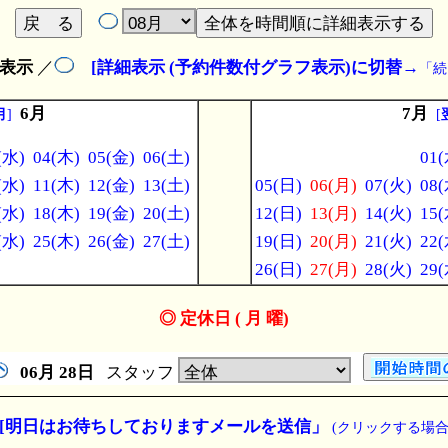
表示
／
[詳細表示 (予約件数付グラフ表示)に切替
→
「続
6月
7月
月
]
[
(水)
04(木)
05(金)
06(土)
01(
(水)
11(木)
12(金)
13(土)
05(日)
06(月)
07(火)
08(
(水)
18(木)
19(金)
20(土)
12(日)
13(月)
14(火)
15(
(水)
25(木)
26(金)
27(土)
19(日)
20(月)
21(火)
22(
26(日)
27(月)
28(火)
29(
◎ 定休日 ( 月 曜)
06月
28日
スタッフ
[明日はお待ちしておりますメールを送信」
(クリックする場合