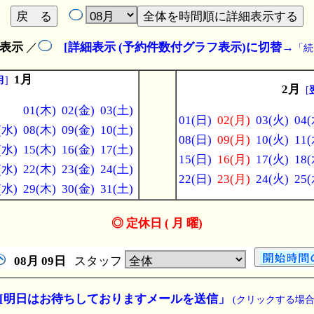
表示
／
[詳細表示 (予約件数付グラフ表示)に切替
→
「続
1月
月
]
2月
[
01(木)
02(金)
03(土)
01(日)
02(月)
03(火)
04(
(水)
08(木)
09(金)
10(土)
08(日)
09(月)
10(火)
11(
(水)
15(木)
16(金)
17(土)
15(日)
16(月)
17(火)
18(
(水)
22(木)
23(金)
24(土)
22(日)
23(月)
24(火)
25(
(水)
29(木)
30(金)
31(土)
◎ 定休日 ( 月 曜)
08月
09日
スタッフ
[明日はお待ちしておりますメールを送信」
(クリックする場合