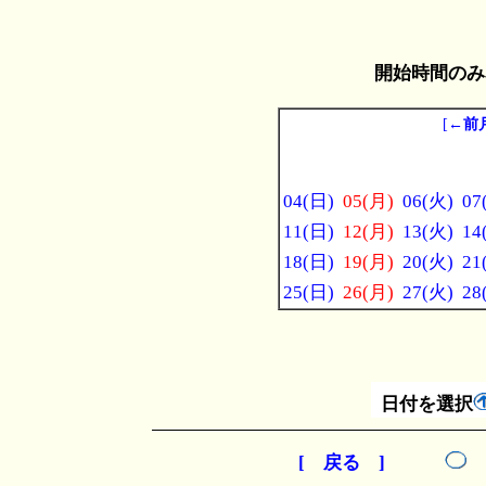
開始時間のみ
[
←前
04(日)
05(月)
06(火)
07
11(日)
12(月)
13(火)
14
18(日)
19(月)
20(火)
21
25(日)
26(月)
27(火)
28
日付を選択
[ 戻る ]