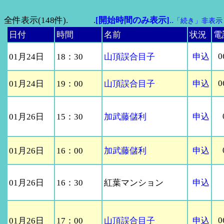
全件表示(148件). .
[開始時間のみ表示]
..
「続き」非表示
日付
時間
名前
状況
電
0
01月24日
18：30
山頂誤合目子
申込
0
01月24日
19：00
山頂誤合目子
申込
01月26日
15：30
加武藤儲利
申込
01月26日
16：00
加武藤儲利
申込
01月26日
16：30
紅葉マンション
申込
0
01月26日
17：00
山頂誤合目子
申込