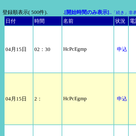
登録順表示( 500件). .
[開始時間のみ表示]
..
「続き」非
日付
時間
名前
状況
電
HcPcEgmp
04月15日
02：30
申込
HcPcEgmp
04月15日
2：
申込