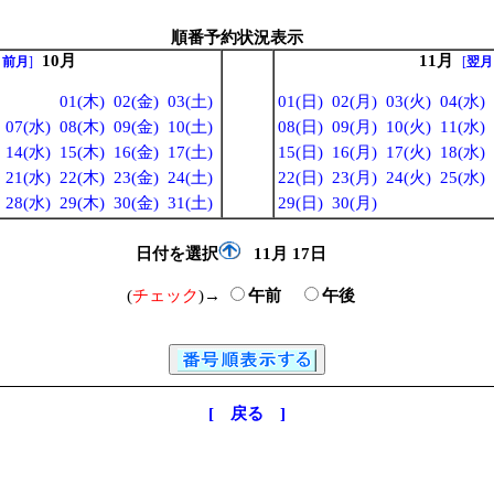
順番予約状況表示
10月
11月
←前月
]
[
翌月
01(木)
02(金)
03(土)
01(日)
02(月)
03(火)
04(水)
07(水)
08(木)
09(金)
10(土)
08(日)
09(月)
10(火)
11(水)
14(水)
15(木)
16(金)
17(土)
15(日)
16(月)
17(火)
18(水)
21(水)
22(木)
23(金)
24(土)
22(日)
23(月)
24(火)
25(水)
28(水)
29(木)
30(金)
31(土)
29(日)
30(月)
日付を選択
11月
17日
(
チェック
)→
午前
午後
[ 戻る ]