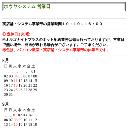
ホウヤシステム 営業日
実店舗・システム事業部の営業時間１０：１０～１６：００
◎ 定休日 ( 火 曜)
※オルゴナイトプラスのネット配送業務は毎日行っておりますが、営業日
で無い場合、発送が遅れる場合がございます。ご了承ください。
赤色は、パソコン教室・実店舗・システム事業部の休業日です。
8月
日 月 火 水 木 金 土
＿.＿.＿.＿.＿.＿.
01
02
03
04
05
06
07
08
09
10
11
12
13
14
15
16
17
18
19
20
21
22
23
24
25
26
27
28
29
30
31
9月
日 月 火 水 木 金 土
＿.＿.
01
02
03
04
05
06
07
08
09
10
11
12
13
14
15
16
17
18
19