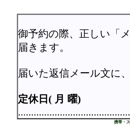
御予約の際、正しい「
届きます。
届いた返信メール文に
定休日( 月 曜)
..........................................
携帯・