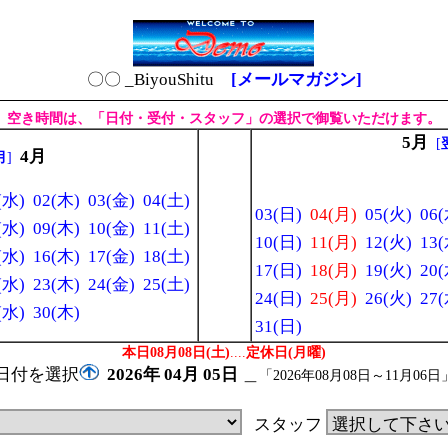
〇〇 _BiyouShitu
[メールマガジン]
空き時間は、「日付・受付・スタッフ」の選択で御覧いただけます。
5月
[
4月
月
]
(水)
02(木)
03(金)
04(土)
03(日)
04(月)
05(火)
06(
(水)
09(木)
10(金)
11(土)
10(日)
11(月)
12(火)
13(
(水)
16(木)
17(金)
18(土)
17(日)
18(月)
19(火)
20(
(水)
23(木)
24(金)
25(土)
24(日)
25(月)
26(火)
27(
(水)
30(木)
31(日)
本日08月08日(土)
....
定休日(月曜)
日付を選択
2026年
04月
05日
＿
「2026年08月08日～11月06日
スタッフ