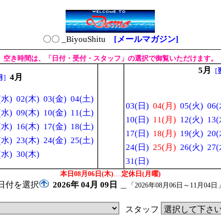
〇〇 _BiyouShitu
[メールマガジン]
空き時間は、「日付・受付・スタッフ」の選択で御覧いただけます。
5月
[
4月
月
]
(水)
02(木)
03(金)
04(土)
03(日)
04(月)
05(火)
06(
(水)
09(木)
10(金)
11(土)
10(日)
11(月)
12(火)
13(
(水)
16(木)
17(金)
18(土)
17(日)
18(月)
19(火)
20(
(水)
23(木)
24(金)
25(土)
24(日)
25(月)
26(火)
27(
(水)
30(木)
31(日)
本日08月06日(木)
....
定休日(月曜)
日付を選択
2026年
04月
09日
＿
「2026年08月06日～11月04日
スタッフ