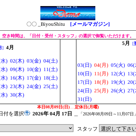
〇〇 _BiyouShitu
[メールマガジン]
空き時間は、「日付・受付・スタッフ」の選択で御覧いただけます。
5月
[
4月
月
]
(水)
02(木)
03(金)
04(土)
03(日)
04(月)
05(火)
06(
(水)
09(木)
10(金)
11(土)
10(日)
11(月)
12(火)
13(
(水)
16(木)
17(金)
18(土)
17(日)
18(月)
19(火)
20(
(水)
23(木)
24(金)
25(土)
24(日)
25(月)
26(火)
27(
(水)
30(木)
31(日)
本日08月09日(日)
....
定休日(月曜)
日付を選択
2026年
04月
17日
＿
「2026年08月09日～11月07日
スタッフ