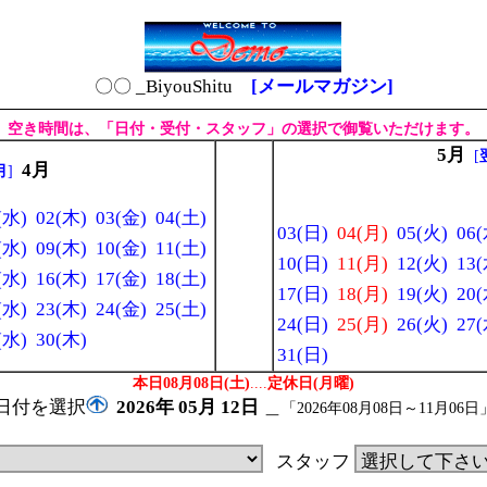
〇〇 _BiyouShitu
[メールマガジン]
空き時間は、「日付・受付・スタッフ」の選択で御覧いただけます。
5月
[
4月
月
]
(水)
02(木)
03(金)
04(土)
03(日)
04(月)
05(火)
06(
(水)
09(木)
10(金)
11(土)
10(日)
11(月)
12(火)
13(
(水)
16(木)
17(金)
18(土)
17(日)
18(月)
19(火)
20(
(水)
23(木)
24(金)
25(土)
24(日)
25(月)
26(火)
27(
(水)
30(木)
31(日)
本日08月08日(土)
....
定休日(月曜)
日付を選択
2026年
05月
12日
＿
「2026年08月08日～11月06日
スタッフ