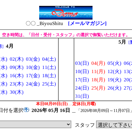
〇〇 _BiyouShitu
[メールマガジン]
空き時間は、「日付・受付・スタッフ」の選択で御覧いただけます。
5月
[
4月
月
]
(水)
02(木)
03(金)
04(土)
03(日)
04(月)
05(火)
06(
(水)
09(木)
10(金)
11(土)
10(日)
11(月)
12(火)
13(
(水)
16(木)
17(金)
18(土)
17(日)
18(月)
19(火)
20(
(水)
23(木)
24(金)
25(土)
24(日)
25(月)
26(火)
27(
(水)
30(木)
31(日)
本日08月09日(日)
....
定休日(月曜)
日付を選択
2026年
05月
16日
＿
「2026年08月09日～11月07日
スタッフ