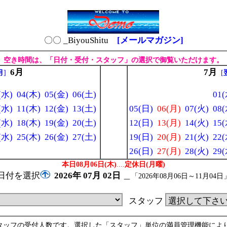
〇〇 _BiyouShitu
[メールマガジン]
空き時間は、「日付・受付・スタッフ」の選択で御覧いただけます。
6月
7月
月
]
[
(水)
04(木)
05(金)
06(土)
01(
(水)
11(木)
12(金)
13(土)
05(日)
06(月)
07(火)
08(
(水)
18(木)
19(金)
20(土)
12(日)
13(月)
14(火)
15(
(水)
25(木)
26(金)
27(土)
19(日)
20(月)
21(火)
22(
26(日)
27(月)
28(火)
29(
本日08月06日(木)
....
定休日(月曜)
日付を選択
2026年
07月
02日
＿
「2026年08月06日～11月04日
スタッフ
スタッフの受付人数です。選択した「スタッフ」単位の満員管理機能によ