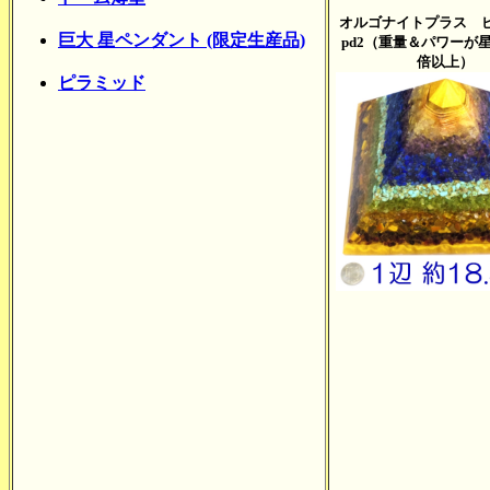
オルゴナイトプラス 
巨大 星ペンダント (限定生産品)
pd2（重量＆パワーが
倍以上）
ピラミッド