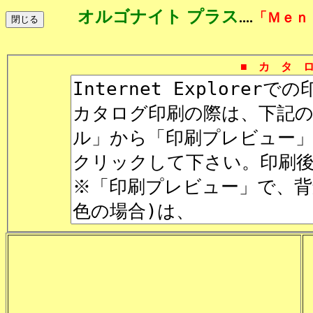
オルゴナイト プラス
....
「Ｍｅｎ
■ カ タ 