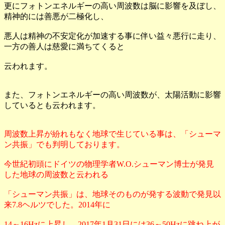
更にフォトンエネルギーの高い周波数は脳に影響を及ぼし、
精神的には善悪が二極化し、
悪人は精神の不安定化が加速する事に伴い益々悪行に走り、
一方の善人は慈愛に満ちてくると
云われます。
また、フォトンエネルギーの高い周波数が、太陽活動に影響
しているとも云われます。
周波数上昇が紛れもなく地球で生じている事は、「シューマ
ン共振」でも判明しております。
今世紀初頭にドイツの物理学者W.O.シューマン博士が発見
した地球の周波数と云われる
「シューマン共振」は、地球そのものが発する波動で発見以
来7.8ヘルツでした。2014年に
14～16Hzに上昇し、2017年1月31日には36～50Hzに跳ね上が