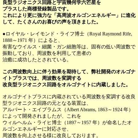
良型ラジオニクス回路と宇宙幾何学六芒星を
プラスした商標登録製品です。
これにより更に強力な「高周波オルゴンエネルギー」に進化
して、たくさんのお喜びの声を頂きました。
●ロイヤル・レイモンド・ライフ博士（Royal Raymond Rife,
1888～1971 年）によると、
有害なウイルス・細菌・ガン細胞等は、固有の低い周波数で
振動しており、周波数を利用して患者の
治癒に成功したとされている。
この周波数向上に伴う効果を期待して、弊社開発のオルゴナ
イトプラスでは、周波数を変調する
改良型ラジオニクス回路をオルゴナイトに内蔵しました。
オルゴナイトプラスに内蔵されている周波数を変調する改良
型ラジオニクス回路の元となる装置は、
アルバート・エイブラムス（Albert Abrams, 1863～1924 年）
によって開発されましたが、これを
ウィルヘルム・ライヒ博士（1897～1957 年）が命名したオ
ルゴンエネルギーに対応させ、
周波数を向上させる様に改良しております。