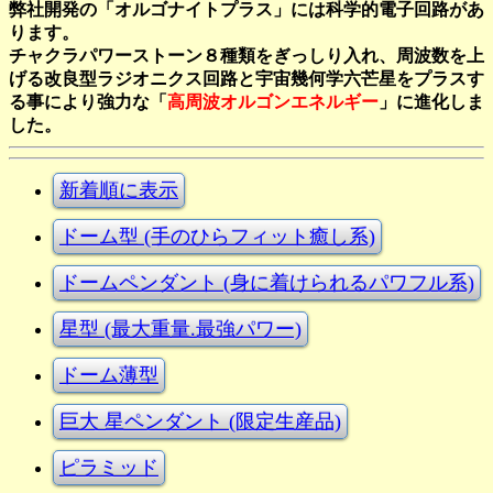
弊社開発の「オルゴナイトプラス」には科学的電子回路があ
ります。
チャクラパワーストーン８種類をぎっしり入れ、周波数を上
げる改良型ラジオニクス回路と宇宙幾何学六芒星をプラスす
る事により強力な「
高周波オルゴンエネルギー
」に進化しま
した。
新着順に表示
ドーム型 (手のひらフィット癒し系)
ドームペンダント (身に着けられるパワフル系)
星型 (最大重量.最強パワー)
ドーム薄型
巨大 星ペンダント (限定生産品)
ピラミッド