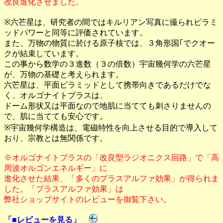
改良進化させました。
※六芒星は、研究者の間ではキルリアン写真に撮られピラミ
ッドパワーと同等に評価されています。
また、万物の物質に於ける原子核では、３角形国｢でクオー
クが結束しています。
この事から数学の３進数（３の倍数）宇宙幾何学の六芒星
が、万物の基礎と考えられます。
六芒星は、平面ピラミッドとして携帯向きであるだけでな
く、オルゴナイトプラスは、
ドーム形状又は平面なので地肌に当てても刺さりませんの
で、肌に当てても安心です。
※宇宙幾何学構造は、電磁特性を向上させる目的で導入して
おり、宗教とは無関係です。
※オルゴナイトプラスの「改良型ラジオニクス回路」で「高
周波オルゴンエネルギー」に
進化させた結果、「多くのプラスアルファ効果」が得られま
した。「プラスアルファ効果」は
弊社ショップサイトのレビューを御覧下さい。
「■レビューを見る」