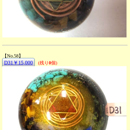
【No.58】
D31￥15,000
(残り
0
個)