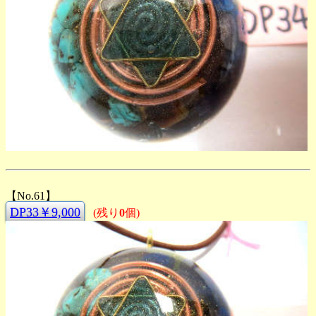
【No.61】
DP33￥9,000
(残り
0
個)