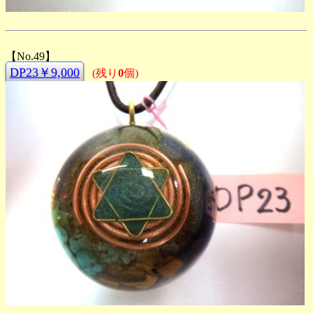
【No.49】
DP23￥9,000
(残り
0
個)