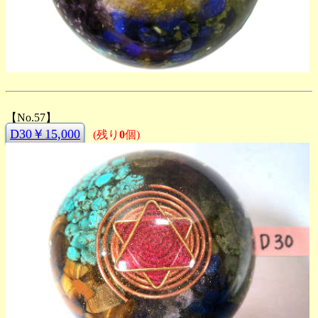
【No.57】
D30￥15,000
(残り
0
個)