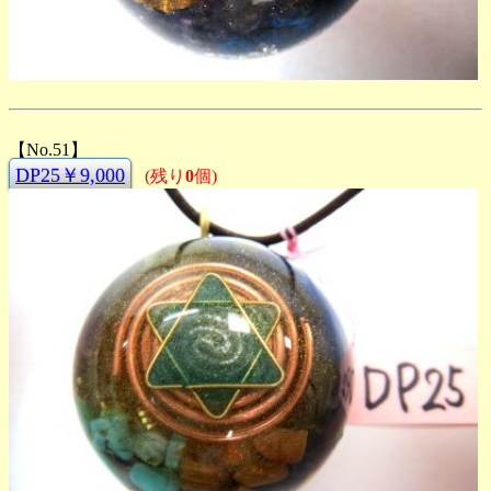
【No.51】
DP25￥9,000
(残り
0
個)