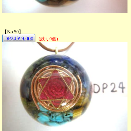
【No.50】
DP24￥9,000
(残り
0
個)