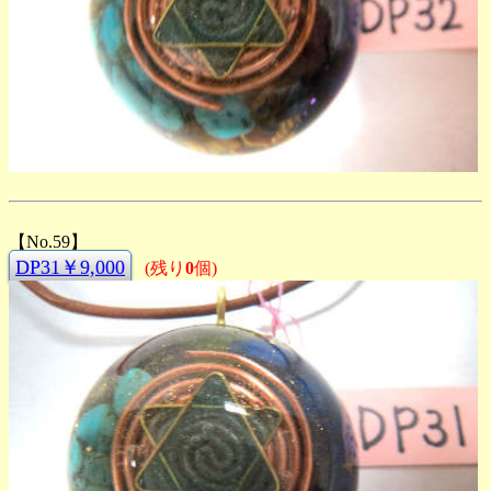
【No.59】
DP31￥9,000
(残り
0
個)