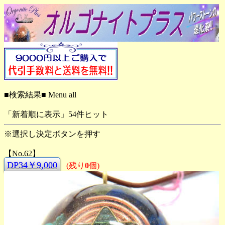
■検索結果■ Menu all
「新着順に表示」54件ヒット
※選択し決定ボタンを押す
【No.62】
DP34￥9,000
(残り
0
個)