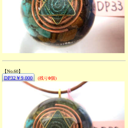
【No.60】
DP32￥9,000
(残り
0
個)