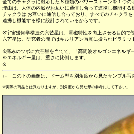
全てのチャクラに対応した８種類のパワーストーンを１つの
理由は、人体の内臓がお互いに通信し合って連携し機能する
チャクラは お互いに通信し合っており、すべてのチャクラ
連携し機能する様に設計されているからです。
※宇宙幾何学構造の六芒星は、電磁特性を向上させる目的で
六芒星は、研究者の間ではキルリアン写真に撮られピラミッ
※痛みのツボに六芒星を当てて、「高周波オルゴンエネルギ
※エネルギー量は、重さに比例します。
※
↓↓ この下の画像は、ドーム型を別角度から見たサンプル写
※実際の商品とは異なりますが、別角度から見た形の参考にして下さい。