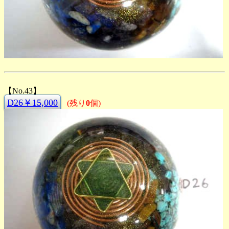
【No.43】
D26￥15,000
(残り
0
個)