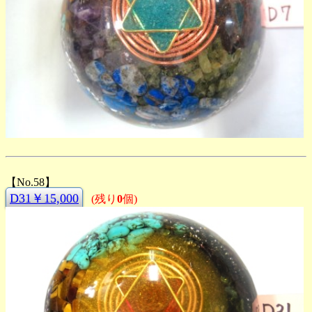
【No.58】
D31￥15,000
(残り
0
個)