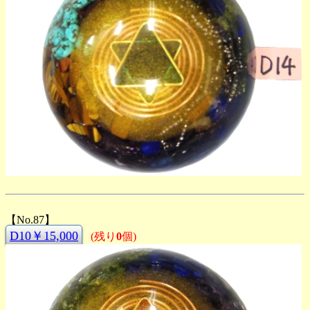
【No.87】
D10￥15,000
(残り
0
個)