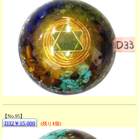
【No.95】
D32￥15,000
(残り
1
個)