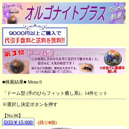
■検索結果■ Menu 0
「ドーム型 (手のひらフィット癒し系)」14件ヒット
※選択し決定ボタンを押す
【No.96】
D33￥15,000
(残り
0
個)