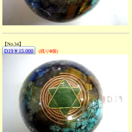
【No.34】
D19￥15,000
(残り
0
個)