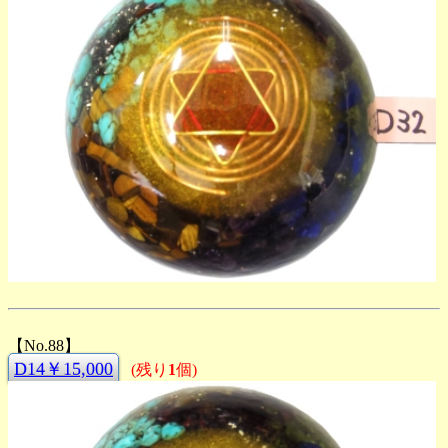
【No.88】
D14￥15,000
(残り
1
個)