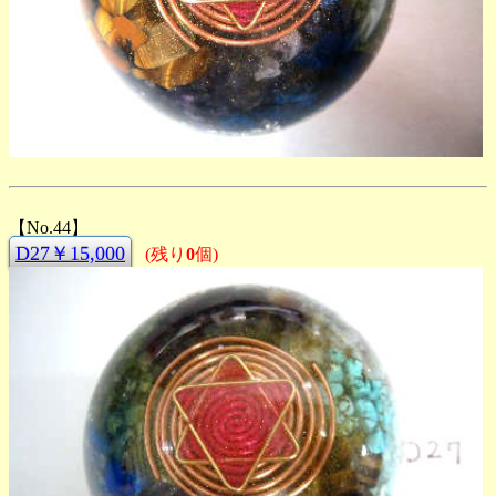
【No.44】
D27￥15,000
(残り
0
個)