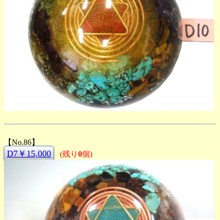
【No.86】
D7￥15,000
(残り
0
個)