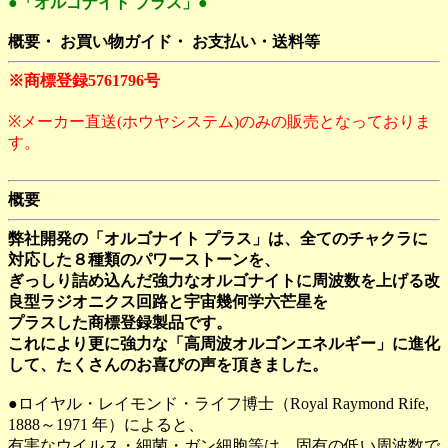
●「オルゴナイト プラス」●
概要・ お買い物ガイド・ お支払い・送料等
※商標登録5761796号
※メーカー直送(ホウヤシステム)のみの販売となっておりま
す。
概要
弊社開発の「オルゴナイト プラス」は、全てのチャクラに
対応した８種類のパワーストーンを、
ぎっしり詰め込んだ強力なオルゴナイトに周波数を上げる改
良型ラジオニクス回路と宇宙幾何学六芒星を
プラスした商標登録製品です。
これにより更に強力な「高周波オルゴンエネルギー」に進化
して、たくさんのお喜びの声を頂きました。
●ロイヤル・レイモンド・ライフ博士（Royal Raymond Rife,
1888～1971 年）によると、
有害なウイルス・細菌・ガン細胞等は、固有の低い周波数で