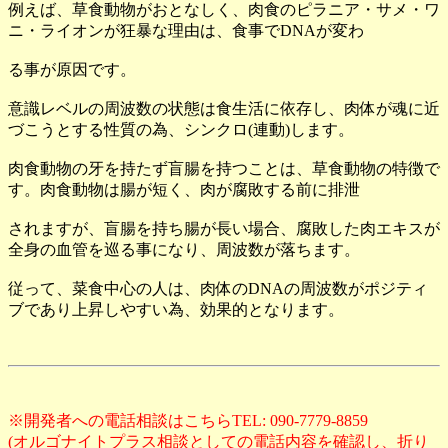
例えば、草食動物がおとなしく、肉食のピラニア・サメ・ワ
ニ・ライオンが狂暴な理由は、食事でDNAが変わ
る事が原因です。
意識レベルの周波数の状態は食生活に依存し、肉体が魂に近
づこうとする性質の為、シンクロ(連動)します。
肉食動物の牙を持たず盲腸を持つことは、草食動物の特徴で
す。肉食動物は腸が短く、肉が腐敗する前に排泄
されますが、盲腸を持ち腸が長い場合、腐敗した肉エキスが
全身の血管を巡る事になり、周波数が落ちます。
従って、菜食中心の人は、肉体のDNAの周波数がポジティ
ブであり上昇しやすい為、効果的となります。
※開発者への電話相談はこちらTEL: 090-7779-8859
(オルゴナイトプラス相談としての電話内容を確認し、折り