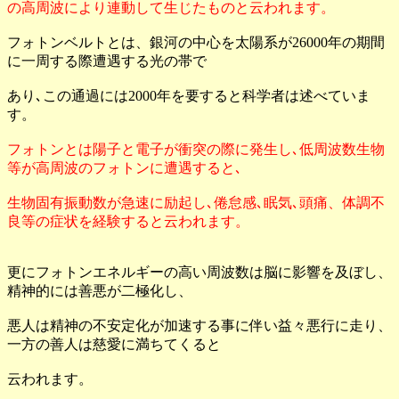
の高周波により連動して生じたものと云われます。
フォトンベルトとは、銀河の中心を太陽系が26000年の期間
に一周する際遭遇する光の帯で
あり､この通過には2000年を要すると科学者は述べていま
す。
フォトンとは陽子と電子が衝突の際に発生し､低周波数生物
等が高周波のフォトンに遭遇すると､
生物固有振動数が急速に励起し､倦怠感､眠気､頭痛、体調不
良等の症状を経験すると云われます。
更にフォトンエネルギーの高い周波数は脳に影響を及ぼし、
精神的には善悪が二極化し、
悪人は精神の不安定化が加速する事に伴い益々悪行に走り、
一方の善人は慈愛に満ちてくると
云われます。