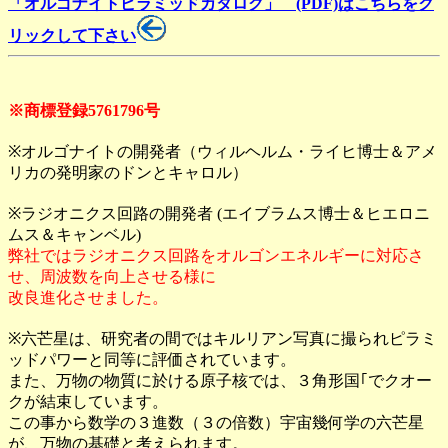
「オルゴナイトピラミッドカタログ」 (PDF)はこちらをク
リックして下さい
※商標登録5761796号
※オルゴナイトの開発者（ウィルヘルム・ライヒ博士＆アメ
リカの発明家のドンとキャロル）
※ラジオニクス回路の開発者 (エイブラムス博士＆ヒエロニ
ムス＆キャンベル)
弊社ではラジオニクス回路をオルゴンエネルギーに対応さ
せ、周波数を向上させる様に
改良進化させました。
※六芒星は、研究者の間ではキルリアン写真に撮られピラミ
ッドパワーと同等に評価されています。
また、万物の物質に於ける原子核では、３角形国｢でクオー
クが結束しています。
この事から数学の３進数（３の倍数）宇宙幾何学の六芒星
が、万物の基礎と考えられます。