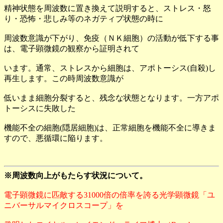
精神状態を周波数に置き換えて説明すると、ストレス・怒
り・恐怖・悲しみ等のネガティブ状態の時に
周波数意識が下がり、免疫（ＮＫ細胞）の活動が低下する事
は、電子顕微鏡の観察から証明されて
います。通常、ストレスから細胞は、アポトーシス(自殺)し
再生します。この時周波数意識が
低いまま細胞分裂すると、残念な状態となります。一方アポ
トーシスに失敗した
機能不全の細胞(隠居細胞)は、正常細胞を機能不全に導きま
すので、悪循環に陥ります。
※周波数向上がもたらす状況について。
電子顕微鏡に匹敵する31000倍の倍率を誇る光学顕微鏡「ユ
ニバーサルマイクロスコープ」を