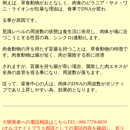
例えば、草食動物がおとなしく、肉食のピラニア・サメ・ワ
ニ・ライオンが狂暴な理由は、食事でDNAが変わ
る事が原因です。
意識レベルの周波数の状態は食生活に依存し、肉体が魂に近
づこうとする性質の為、シンクロ(連動)します。
肉食動物の牙を持たず盲腸を持つことは、草食動物の特徴で
す。肉食動物は腸が短く、肉が腐敗する前に排泄
されますが、盲腸を持ち腸が長い場合、腐敗した肉エキスが
全身の血管を巡る事になり、周波数が落ちます。
従って、菜食中心の人は、肉体のDNAの周波数がポジティ
ブであり上昇しやすい為、効果的となります。
※開発者への電話相談はこちらTEL: 090-7779-8859
(オルゴナイトプラス相談としての電話内容を確認し、折り