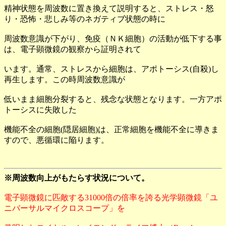
精神状態を周波数に置き換えて説明すると、ストレス・怒
り・恐怖・悲しみ等のネガティブ状態の時に
周波数意識が下がり、免疫（ＮＫ細胞）の活動が低下する事
は、電子顕微鏡の観察から証明されて
います。通常、ストレスから細胞は、アポトーシス(自殺)し
再生します。この時周波数意識が
低いまま細胞分裂すると、残念な状態となります。一方アポ
トーシスに失敗した
機能不全の細胞(隠居細胞)は、正常細胞を機能不全に導きま
すので、悪循環に陥ります。
※周波数向上がもたらす状況について。
電子顕微鏡に匹敵する31000倍の倍率を誇る光学顕微鏡「ユ
ニバーサルマイクロスコープ」を