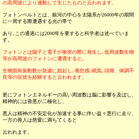
の高周波により連動して生じたものと云われます。
フォトンベルトとは、銀河の中心を太陽系が26000年の期間
に一周する際遭遇する光の帯で
あり､この通過には2000年を要すると科学者は述べていま
す。
フォトンとは陽子と電子が衝突の際に発生し､低周波数生物
等が高周波のフォトンに遭遇すると､
生物固有振動数が急速に励起し､倦怠感､眠気､頭痛、体調不
良等の症状を経験すると云われます。
更にフォトンエネルギーの高い周波数は脳に影響を及ぼし、
精神的には善悪が二極化し、
悪人は精神の不安定化が加速する事に伴い益々悪行に走り、
一方の善人は慈愛に満ちてくると
云われます。