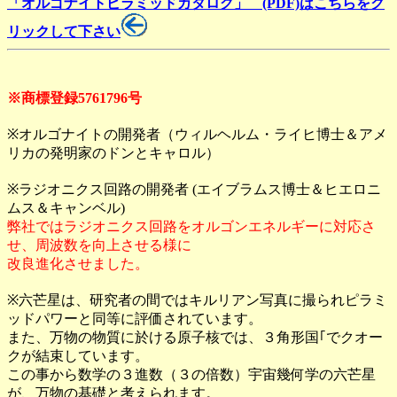
「オルゴナイトピラミッドカタログ」 (PDF)はこちらをク
リックして下さい
※商標登録5761796号
※オルゴナイトの開発者（ウィルヘルム・ライヒ博士＆アメ
リカの発明家のドンとキャロル）
※ラジオニクス回路の開発者 (エイブラムス博士＆ヒエロニ
ムス＆キャンベル)
弊社ではラジオニクス回路をオルゴンエネルギーに対応さ
せ、周波数を向上させる様に
改良進化させました。
※六芒星は、研究者の間ではキルリアン写真に撮られピラミ
ッドパワーと同等に評価されています。
また、万物の物質に於ける原子核では、３角形国｢でクオー
クが結束しています。
この事から数学の３進数（３の倍数）宇宙幾何学の六芒星
が、万物の基礎と考えられます。