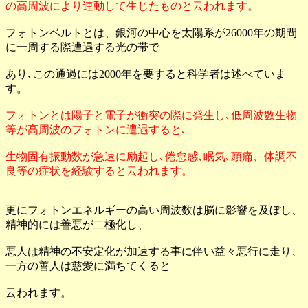
の高周波により連動して生じたものと云われます。
フォトンベルトとは、銀河の中心を太陽系が26000年の期間
に一周する際遭遇する光の帯で
あり､この通過には2000年を要すると科学者は述べていま
す。
フォトンとは陽子と電子が衝突の際に発生し､低周波数生物
等が高周波のフォトンに遭遇すると､
生物固有振動数が急速に励起し､倦怠感､眠気､頭痛、体調不
良等の症状を経験すると云われます。
更にフォトンエネルギーの高い周波数は脳に影響を及ぼし、
精神的には善悪が二極化し、
悪人は精神の不安定化が加速する事に伴い益々悪行に走り、
一方の善人は慈愛に満ちてくると
云われます。