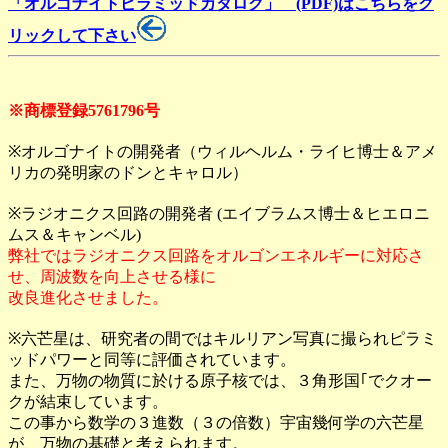
「オルゴナイトピラミッドカタログ」 (PDF)はこちらをク
リックして下さい
※商標登録5761796号
※オルゴナイトの開発者（ウィルヘルム・ライヒ博士＆アメ
リカの発明家のドンとキャロル）
※ラジオニクス回路の開発者 (エイブラムス博士＆ヒエロニ
ムス＆キャンベル)
弊社ではラジオニクス回路をオルゴンエネルギーに対応さ
せ、周波数を向上させる様に
改良進化させました。
※六芒星は、研究者の間ではキルリアン写真に撮られピラミ
ッドパワーと同等に評価されています。
また、万物の物質に於ける原子核では、３角形国｢でクオー
クが結束しています。
この事から数学の３進数（３の倍数）宇宙幾何学の六芒星
が、万物の基礎と考えられます。