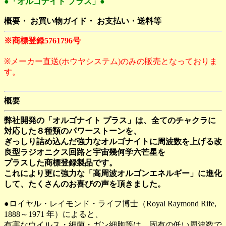
●「オルゴナイト プラス」●
概要・ お買い物ガイド・ お支払い・送料等
※商標登録5761796号
※メーカー直送(ホウヤシステム)のみの販売となっておりま
す。
概要
弊社開発の「オルゴナイト プラス」は、全てのチャクラに
対応した８種類のパワーストーンを、
ぎっしり詰め込んだ強力なオルゴナイトに周波数を上げる改
良型ラジオニクス回路と宇宙幾何学六芒星を
プラスした商標登録製品です。
これにより更に強力な「高周波オルゴンエネルギー」に進化
して、たくさんのお喜びの声を頂きました。
●ロイヤル・レイモンド・ライフ博士（Royal Raymond Rife,
1888～1971 年）によると、
有害なウイルス・細菌・ガン細胞等は、固有の低い周波数で