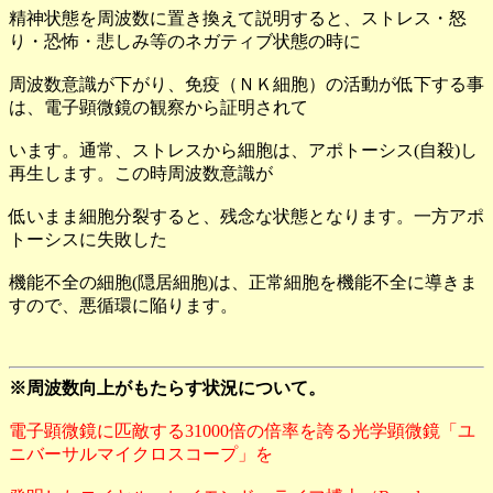
精神状態を周波数に置き換えて説明すると、ストレス・怒
り・恐怖・悲しみ等のネガティブ状態の時に
周波数意識が下がり、免疫（ＮＫ細胞）の活動が低下する事
は、電子顕微鏡の観察から証明されて
います。通常、ストレスから細胞は、アポトーシス(自殺)し
再生します。この時周波数意識が
低いまま細胞分裂すると、残念な状態となります。一方アポ
トーシスに失敗した
機能不全の細胞(隠居細胞)は、正常細胞を機能不全に導きま
すので、悪循環に陥ります。
※周波数向上がもたらす状況について。
電子顕微鏡に匹敵する31000倍の倍率を誇る光学顕微鏡「ユ
ニバーサルマイクロスコープ」を