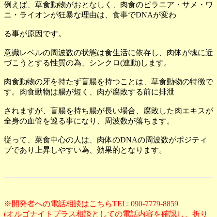
例えば、草食動物がおとなしく、肉食のピラニア・サメ・ワ
ニ・ライオンが狂暴な理由は、食事でDNAが変わ
る事が原因です。
意識レベルの周波数の状態は食生活に依存し、肉体が魂に近
づこうとする性質の為、シンクロ(連動)します。
肉食動物の牙を持たず盲腸を持つことは、草食動物の特徴で
す。肉食動物は腸が短く、肉が腐敗する前に排泄
されますが、盲腸を持ち腸が長い場合、腐敗した肉エキスが
全身の血管を巡る事になり、周波数が落ちます。
従って、菜食中心の人は、肉体のDNAの周波数がポジティ
ブであり上昇しやすい為、効果的となります。
※開発者への電話相談はこちらTEL: 090-7779-8859
(オルゴナイトプラス相談としての電話内容を確認し、折り