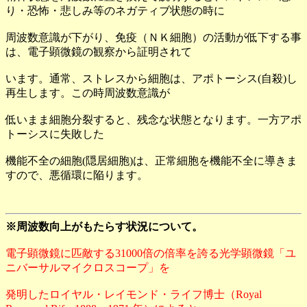
り・恐怖・悲しみ等のネガティブ状態の時に
周波数意識が下がり、免疫（ＮＫ細胞）の活動が低下する事
は、電子顕微鏡の観察から証明されて
います。通常、ストレスから細胞は、アポトーシス(自殺)し
再生します。この時周波数意識が
低いまま細胞分裂すると、残念な状態となります。一方アポ
トーシスに失敗した
機能不全の細胞(隠居細胞)は、正常細胞を機能不全に導きま
すので、悪循環に陥ります。
※周波数向上がもたらす状況について。
電子顕微鏡に匹敵する31000倍の倍率を誇る光学顕微鏡「ユ
ニバーサルマイクロスコープ」を
発明したロイヤル・レイモンド・ライフ博士（Royal