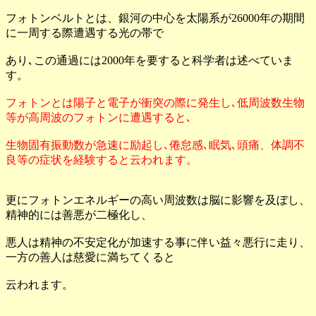
フォトンベルトとは、銀河の中心を太陽系が26000年の期間
に一周する際遭遇する光の帯で
あり､この通過には2000年を要すると科学者は述べていま
す。
フォトンとは陽子と電子が衝突の際に発生し､低周波数生物
等が高周波のフォトンに遭遇すると､
生物固有振動数が急速に励起し､倦怠感､眠気､頭痛、体調不
良等の症状を経験すると云われます。
更にフォトンエネルギーの高い周波数は脳に影響を及ぼし、
精神的には善悪が二極化し、
悪人は精神の不安定化が加速する事に伴い益々悪行に走り、
一方の善人は慈愛に満ちてくると
云われます。