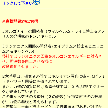
リックして下さい
※商標登録5761796号
※オルゴナイトの開発者（ウィルヘルム・ライヒ博士＆アメ
リカの発明家のドンとキャロル）
※ラジオニクス回路の開発者 (エイブラムス博士＆ヒエロニ
ムス＆キャンベル)
弊社ではラジオニクス回路をオルゴンエネルギーに対応さ
せ、周波数を向上させる様に
改良進化させました。
※六芒星は、研究者の間ではキルリアン写真に撮られピラミ
ッドパワーと同等に評価されています。
また、万物の物質に於ける原子核では、３角形国｢でクオー
クが結束しています。
この事から数学の３進数（３の倍数）宇宙幾何学の六芒星
が、万物の基礎と考えられます。
六芒星は、平面ピラミッドとして携帯向きであるだけでな