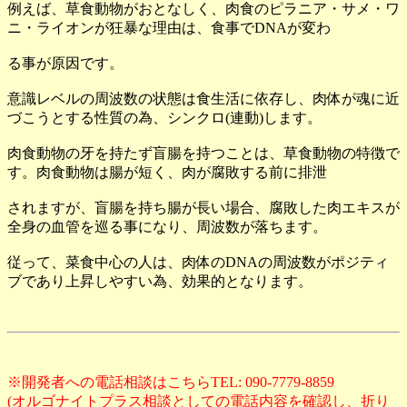
例えば、草食動物がおとなしく、肉食のピラニア・サメ・ワ
ニ・ライオンが狂暴な理由は、食事でDNAが変わ
る事が原因です。
意識レベルの周波数の状態は食生活に依存し、肉体が魂に近
づこうとする性質の為、シンクロ(連動)します。
肉食動物の牙を持たず盲腸を持つことは、草食動物の特徴で
す。肉食動物は腸が短く、肉が腐敗する前に排泄
されますが、盲腸を持ち腸が長い場合、腐敗した肉エキスが
全身の血管を巡る事になり、周波数が落ちます。
従って、菜食中心の人は、肉体のDNAの周波数がポジティ
ブであり上昇しやすい為、効果的となります。
※開発者への電話相談はこちらTEL: 090-7779-8859
(オルゴナイトプラス相談としての電話内容を確認し、折り