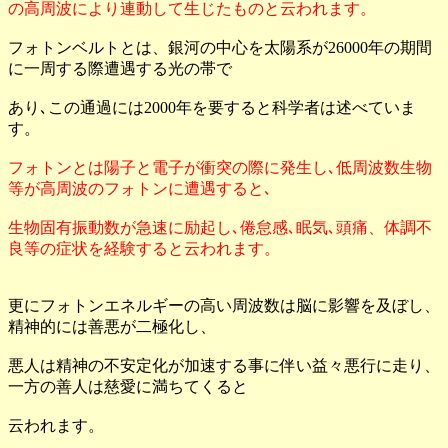
の高周波により連動して生じたものと云われます。
フォトンベルトとは、銀河の中心を太陽系が26000年の期間
に一周する際遭遇する光の帯で
あり､この通過には2000年を要すると科学者は述べていま
す。
フォトンとは陽子と電子が衝突の際に発生し､低周波数生物
等が高周波のフォトンに遭遇すると､
生物固有振動数が急速に励起し､倦怠感､眠気､頭痛、体調不
良等の症状を経験すると云われます。
更にフォトンエネルギーの高い周波数は脳に影響を及ぼし、
精神的には善悪が二極化し、
悪人は精神の不安定化が加速する事に伴い益々悪行に走り、
一方の善人は慈愛に満ちてくると
云われます。