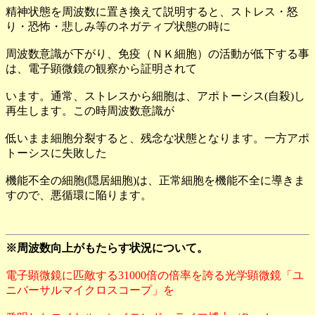
精神状態を周波数に置き換えて説明すると、ストレス・怒
り・恐怖・悲しみ等のネガティブ状態の時に
周波数意識が下がり、免疫（ＮＫ細胞）の活動が低下する事
は、電子顕微鏡の観察から証明されて
います。通常、ストレスから細胞は、アポトーシス(自殺)し
再生します。この時周波数意識が
低いまま細胞分裂すると、残念な状態となります。一方アポ
トーシスに失敗した
機能不全の細胞(隠居細胞)は、正常細胞を機能不全に導きま
すので、悪循環に陥ります。
※周波数向上がもたらす状況について。
電子顕微鏡に匹敵する31000倍の倍率を誇る光学顕微鏡「ユ
ニバーサルマイクロスコープ」を