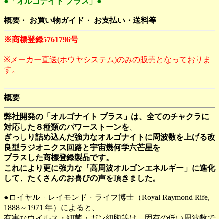
●「オルゴナイト プラス」●
概要・ お買い物ガイド・ お支払い・送料等
※商標登録5761796号
※メーカー直送(ホウヤシステム)のみの販売となっておりま
す。
概要
弊社開発の「オルゴナイト プラス」は、全てのチャクラに
対応した８種類のパワーストーンを、
ぎっしり詰め込んだ強力なオルゴナイトに周波数を上げる改
良型ラジオニクス回路と宇宙幾何学六芒星を
プラスした商標登録製品です。
これにより更に強力な「高周波オルゴンエネルギー」に進化
して、たくさんのお喜びの声を頂きました。
●ロイヤル・レイモンド・ライフ博士（Royal Raymond Rife,
1888～1971 年）によると、
有害なウイルス・細菌・ガン細胞等は、固有の低い周波数で