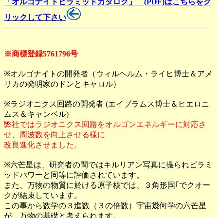
「オルゴナイトピラミッドカタログ」 (PDF)はこちらをク
リックして下さい
※商標登録5761796号
※オルゴナイトの開発者（ウィルヘルム・ライヒ博士＆アメ
リカの発明家のドンとキャロル）
※ラジオニクス回路の開発者 (エイブラムス博士＆ヒエロニ
ムス＆キャンベル)
弊社ではラジオニクス回路をオルゴンエネルギーに対応さ
せ、周波数を向上させる様に
改良進化させました。
※六芒星は、研究者の間ではキルリアン写真に撮られピラミ
ッドパワーと同等に評価されています。
また、万物の物質に於ける原子核では、３角形国｢でクオー
クが結束しています。
この事から数学の３進数（３の倍数）宇宙幾何学の六芒星
が、万物の基礎と考えられます。