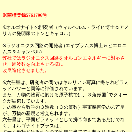
※商標登録5761796号
※オルゴナイトの開発者（ウィルヘルム・ライヒ博士＆アメ
リカの発明家のドンとキャロル）
※ラジオニクス回路の開発者 (エイブラムス博士＆ヒエロニ
ムス＆キャンベル)
弊社ではラジオニクス回路をオルゴンエネルギーに対応さ
せ、周波数を向上させる様に
改良進化させました。
※六芒星は、研究者の間ではキルリアン写真に撮られピラミ
ッドパワーと同等に評価されています。
また、万物の物質に於ける原子核では、３角形国｢でクオー
クが結束しています。
この事から数学の３進数（３の倍数）宇宙幾何学の六芒星
が、万物の基礎と考えられます。
六芒星は、平面ピラミッドとして携帯向きであるだけでな
く、オルゴナイトプラスは、
ドーム形状又は平面なので地肌に当てても刺さりませんの