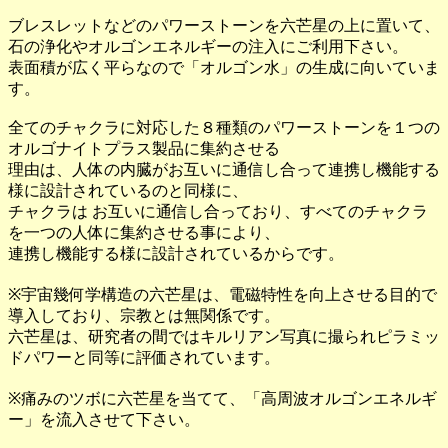
ブレスレットなどのパワーストーンを六芒星の上に置いて、
石の浄化やオルゴンエネルギーの注入にご利用下さい。
表面積が広く平らなので「オルゴン水」の生成に向いていま
す。
全てのチャクラに対応した８種類のパワーストーンを１つの
オルゴナイトプラス製品に集約させる
理由は、人体の内臓がお互いに通信し合って連携し機能する
様に設計されているのと同様に、
チャクラは お互いに通信し合っており、すべてのチャクラ
を一つの人体に集約させる事により、
連携し機能する様に設計されているからです。
※宇宙幾何学構造の六芒星は、電磁特性を向上させる目的で
導入しており、宗教とは無関係です。
六芒星は、研究者の間ではキルリアン写真に撮られピラミッ
ドパワーと同等に評価されています。
※痛みのツボに六芒星を当てて、「高周波オルゴンエネルギ
ー」を流入させて下さい。