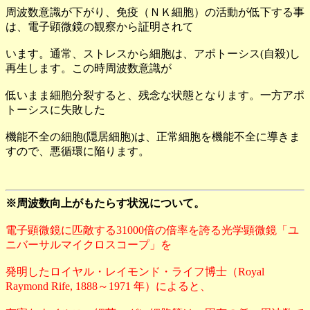
周波数意識が下がり、免疫（ＮＫ細胞）の活動が低下する事
は、電子顕微鏡の観察から証明されて
います。通常、ストレスから細胞は、アポトーシス(自殺)し
再生します。この時周波数意識が
低いまま細胞分裂すると、残念な状態となります。一方アポ
トーシスに失敗した
機能不全の細胞(隠居細胞)は、正常細胞を機能不全に導きま
すので、悪循環に陥ります。
※周波数向上がもたらす状況について。
電子顕微鏡に匹敵する31000倍の倍率を誇る光学顕微鏡「ユ
ニバーサルマイクロスコープ」を
発明したロイヤル・レイモンド・ライフ博士（Royal
Raymond Rife, 1888～1971 年）によると、