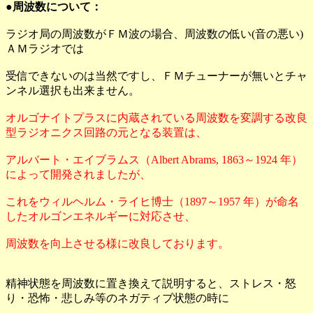
●周波数について：
ラジオ局の周波数がＦＭ波の場合、周波数の低い(音の悪い)
ＡＭラジオでは
受信できないのは当然ですし、ＦＭチューナーが無いとチャ
ンネル選択も出来ません。
オルゴナイトプラスに内蔵されている周波数を変調する改良
型ラジオニクス回路の元となる装置は、
アルバート・エイブラムス（Albert Abrams, 1863～1924 年）
によって開発されましたが、
これをウィルヘルム・ライヒ博士（1897～1957 年）が命名
したオルゴンエネルギーに対応させ、
周波数を向上させる様に改良しております。
精神状態を周波数に置き換えて説明すると、ストレス・怒
り・恐怖・悲しみ等のネガティブ状態の時に