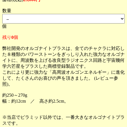
数量
個
残り
0
個
弊社開発のオルゴナイトプラスは、全てのチャクラに対応し
た８種類のパワーストーンをぎっしり入れた強力なオルゴナ
イトに、周波数を上げる改良型ラジオニクス回路と宇宙幾何
学六芒星をプラスした商標登録製品です。
これにより更に強力な「高周波オルゴンエネルギー」に進化
して、たくさんのお喜びの声を頂きました。 (レビュー参
照)。
約250～270g
幅：約12cm ／ 高さ約2.5cm。
※当店でピラミッド以外では、一番大きなオルゴナイトプラ
スです。