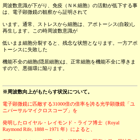
周波数意識が下がり、免疫（ＮＫ細胞）の活動が低下する事
は、電子顕微鏡の観察から証明されて
います。通常、ストレスから細胞は、アポトーシス(自殺)し
再生します。この時周波数意識が
低いまま細胞分裂すると、残念な状態となります。一方アポ
トーシスに失敗した
機能不全の細胞(隠居細胞)は、正常細胞を機能不全に導きま
すので、悪循環に陥ります。
※周波数向上がもたらす状況について。
電子顕微鏡に匹敵する31000倍の倍率を誇る光学顕微鏡「ユ
ニバーサルマイクロスコープ」を
発明したロイヤル・レイモンド・ライフ博士（Royal
Raymond Rife, 1888～1971 年）によると、