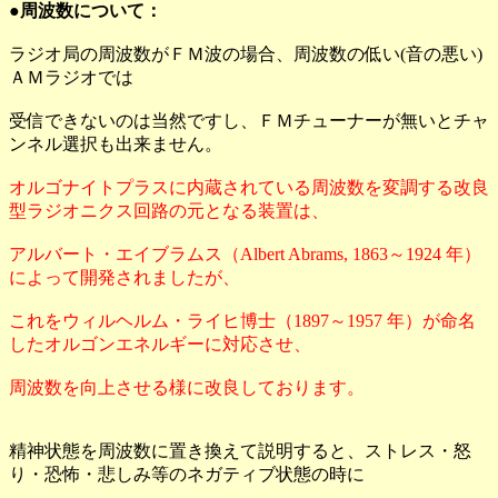
●周波数について：
ラジオ局の周波数がＦＭ波の場合、周波数の低い(音の悪い)
ＡＭラジオでは
受信できないのは当然ですし、ＦＭチューナーが無いとチャ
ンネル選択も出来ません。
オルゴナイトプラスに内蔵されている周波数を変調する改良
型ラジオニクス回路の元となる装置は、
アルバート・エイブラムス（Albert Abrams, 1863～1924 年）
によって開発されましたが、
これをウィルヘルム・ライヒ博士（1897～1957 年）が命名
したオルゴンエネルギーに対応させ、
周波数を向上させる様に改良しております。
精神状態を周波数に置き換えて説明すると、ストレス・怒
り・恐怖・悲しみ等のネガティブ状態の時に