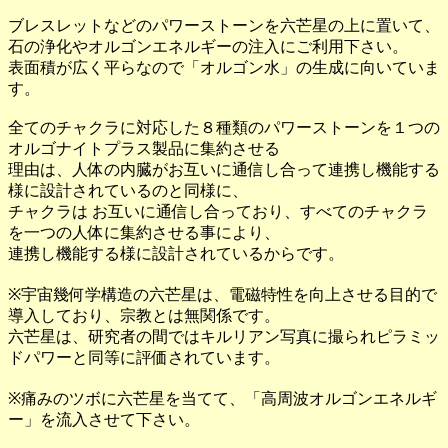
ブレスレットなどのパワーストーンを六芒星の上に置いて、
石の浄化やオルゴンエネルギーの注入にご利用下さい。
表面積が広く平らなので「オルゴン水」の生成に向いていま
す。
全てのチャクラに対応した８種類のパワーストーンを１つの
オルゴナイトプラス製品に集約させる
理由は、人体の内臓がお互いに通信し合って連携し機能する
様に設計されているのと同様に、
チャクラは お互いに通信し合っており、すべてのチャクラ
を一つの人体に集約させる事により、
連携し機能する様に設計されているからです。
※宇宙幾何学構造の六芒星は、電磁特性を向上させる目的で
導入しており、宗教とは無関係です。
六芒星は、研究者の間ではキルリアン写真に撮られピラミッ
ドパワーと同等に評価されています。
※痛みのツボに六芒星を当てて、「高周波オルゴンエネルギ
ー」を流入させて下さい。