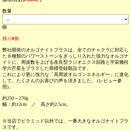
数量
個
残り
0
個
弊社開発のオルゴナイトプラスは、全てのチャクラに対応し
た８種類のパワーストーンをぎっしり入れた強力なオルゴナ
イトに、周波数を上げる改良型ラジオニクス回路と宇宙幾何
学六芒星をプラスした商標登録製品です。
これにより更に強力な「高周波オルゴンエネルギー」に進化
して、たくさんのお喜びの声を頂きました。 (レビュー参
照)。
約250～270g
幅：約12cm ／ 高さ約2.5cm。
※当店でピラミッド以外では、一番大きなオルゴナイトプラ
スです。