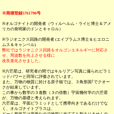
※商標登録5761796号
※オルゴナイトの開発者（ウィルヘルム・ライヒ博士＆アメ
リカの発明家のドンとキャロル）
※ラジオニクス回路の開発者 (エイブラムス博士＆ヒエロニ
ムス＆キャンベル)
弊社ではラジオニクス回路をオルゴンエネルギーに対応さ
せ、周波数を向上させる様に
改良進化させました。
※六芒星は、研究者の間ではキルリアン写真に撮られピラミ
ッドパワーと同等に評価されています。
また、万物の物質に於ける原子核では、３角形国｢でクオー
クが結束しています。
この事から数学の３進数（３の倍数）宇宙幾何学の六芒星
が、万物の基礎と考えられます。
六芒星は、平面ピラミッドとして携帯向きであるだけでな
く、オルゴナイトプラスは、
ドーム形状又は平面なので地肌に当てても刺さりませんの