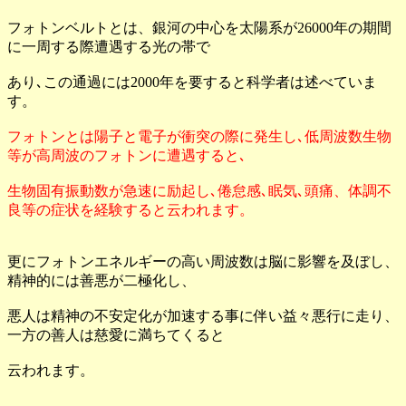
フォトンベルトとは、銀河の中心を太陽系が26000年の期間
に一周する際遭遇する光の帯で
あり､この通過には2000年を要すると科学者は述べていま
す。
フォトンとは陽子と電子が衝突の際に発生し､低周波数生物
等が高周波のフォトンに遭遇すると､
生物固有振動数が急速に励起し､倦怠感､眠気､頭痛、体調不
良等の症状を経験すると云われます。
更にフォトンエネルギーの高い周波数は脳に影響を及ぼし、
精神的には善悪が二極化し、
悪人は精神の不安定化が加速する事に伴い益々悪行に走り、
一方の善人は慈愛に満ちてくると
云われます。