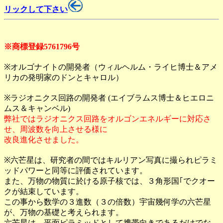
リックして下さい
※商標登録5761796号
※オルゴナイトの開発者（ウィルヘルム・ライヒ博士＆アメ
リカの発明家のドンとキャロル）
※ラジオニクス回路の開発者 (エイブラムス博士＆ヒエロニ
ムス＆キャンベル)
弊社ではラジオニクス回路をオルゴンエネルギーに対応さ
せ、周波数を向上させる様に
改良進化させました。
※六芒星は、研究者の間ではキルリアン写真に撮られピラミ
ッドパワーと同等に評価されています。
また、万物の物質に於ける原子核では、３角形国｢でクオー
クが結束しています。
この事から数学の３進数（３の倍数）宇宙幾何学の六芒星
が、万物の基礎と考えられます。
六芒星は、平面ピラミッドとして携帯向きであるだけでな