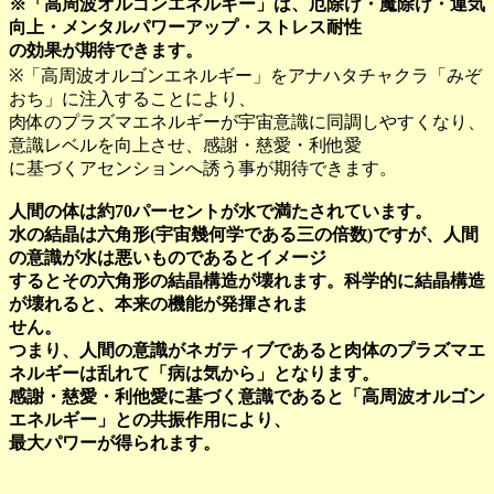
※「高周波オルゴンエネルギー」は、厄除け・魔除け・運気
向上・メンタルパワーアップ・ストレス耐性
の効果が期待できます。
※「高周波オルゴンエネルギー」をアナハタチャクラ「みぞ
おち」に注入することにより、
肉体のプラズマエネルギーが宇宙意識に同調しやすくなり、
意識レベルを向上させ、感謝・慈愛・利他愛
に基づくアセンションへ誘う事が期待できます。
人間の体は約70パーセントが水で満たされています。
水の結晶は六角形(宇宙幾何学である三の倍数)ですが、人間
の意識が水は悪いものであるとイメージ
するとその六角形の結晶構造が壊れます。科学的に結晶構造
が壊れると、本来の機能が発揮されま
せん。
つまり、人間の意識がネガティブであると肉体のプラズマエ
ネルギーは乱れて「病は気から」となります。
感謝・慈愛・利他愛に基づく意識であると「高周波オルゴン
エネルギー」との共振作用により、
最大パワーが得られます。