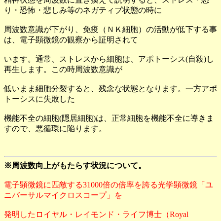
り・恐怖・悲しみ等のネガティブ状態の時に
周波数意識が下がり、免疫（ＮＫ細胞）の活動が低下する事
は、電子顕微鏡の観察から証明されて
います。通常、ストレスから細胞は、アポトーシス(自殺)し
再生します。この時周波数意識が
低いまま細胞分裂すると、残念な状態となります。一方アポ
トーシスに失敗した
機能不全の細胞(隠居細胞)は、正常細胞を機能不全に導きま
すので、悪循環に陥ります。
※周波数向上がもたらす状況について。
電子顕微鏡に匹敵する31000倍の倍率を誇る光学顕微鏡「ユ
ニバーサルマイクロスコープ」を
発明したロイヤル・レイモンド・ライフ博士（Royal