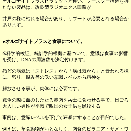
オルゴナイトプラスピラミッドと違い、ブースター構造を持
たない製品は、改良型ラジオニクス回路が
井戸の様に枯れる場合があり、リブートが必要となる場合が
あります。
●オルゴナイトプラスと食事について。
※科学的検証、統計学的根拠に基づいて、意識は食事の影響
を受け、DNAの周波数を決定付けます。
殆どの病気は「ストレス」から「病は気から」と云われる様
に、怒り、恨み等の低い意識レベルから精神を
解放させる事が、肉体には必要です。
戦争の際に血のしたたる赤肉を兵士に食わせる事で、日ごろ
大人しい男性が平気で敵国の女子供を惨殺する
事例は、意識レベルを下げて狂暴にすることが目的でした。
例えば、草食動物がおとなしく、肉食のピラニア・サメ・ワ