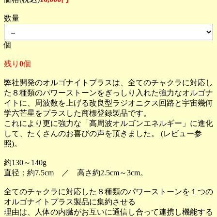
数量
個
残り
0
個
弊社開発のオルゴナイトプラスは、全てのチャクラに対応し
た８種類のパワーストーンをぎっしり入れた強力なオルゴナ
イトに、周波数を上げる改良型ラジオニクス回路と宇宙幾何
学六芒星をプラスした商標登録製品です。
これにより更に強力な「高周波オルゴンエネルギー」に進化
して、たくさんのお喜びの声を頂きました。 (レビュー参
照)。
約130～140g
直径：約7.5cm ／ 高さ約2.5cm～3cm。
全てのチャクラに対応した８種類のパワーストーンを１つの
オルゴナイトプラス製品に集約させる
理由は、人体の内臓がお互いに通信し合って連携し機能する