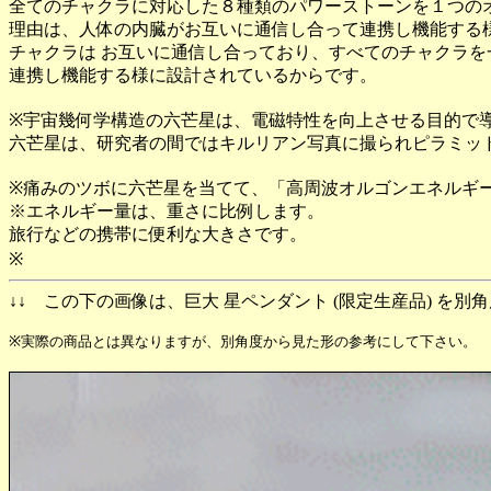
全てのチャクラに対応した８種類のパワーストーンを１つの
理由は、人体の内臓がお互いに通信し合って連携し機能する
チャクラは お互いに通信し合っており、すべてのチャクラ
連携し機能する様に設計されているからです。
※宇宙幾何学構造の六芒星は、電磁特性を向上させる目的で
六芒星は、研究者の間ではキルリアン写真に撮られピラミッ
※痛みのツボに六芒星を当てて、「高周波オルゴンエネルギ
※エネルギー量は、重さに比例します。
旅行などの携帯に便利な大きさです。
※
↓↓ この下の画像は、巨大 星ペンダント (限定生産品) を
※実際の商品とは異なりますが、別角度から見た形の参考にして下さい。