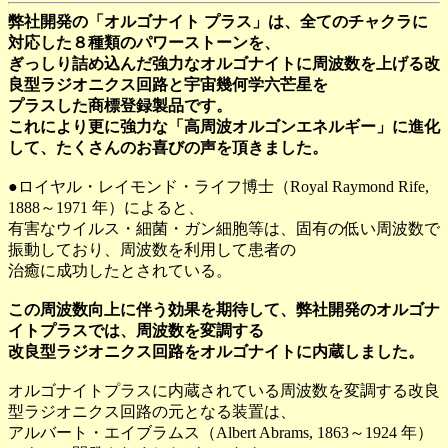
弊社開発の「オルゴナイト プラス」は、全てのチャクラに
対応した８種類のパワーストーンを、
ぎっしり詰め込んだ強力なオルゴナイトに周波数を上げる改
良型ラジオニクス回路と宇宙幾何学六芒星を
プラスした商標登録製品です。
これにより更に強力な「高周波オルゴンエネルギー」に進化
して、たくさんのお喜びの声を頂きました。
●ロイヤル・レイモンド・ライフ博士（Royal Raymond Rife,
1888～1971 年）によると、
有害なウイルス・細菌・ガン細胞等は、固有の低い周波数で
振動しており、周波数を利用して患者の
治癒に成功したとされている。
この周波数向上に伴う効果を期待して、弊社開発のオルゴナ
イトプラスでは、周波数を変調する
改良型ラジオニクス回路をオルゴナイトに内蔵しました。
オルゴナイトプラスに内蔵されている周波数を変調する改良
型ラジオニクス回路の元となる装置は、
アルバート・エイブラムス（Albert Abrams, 1863～1924 年）