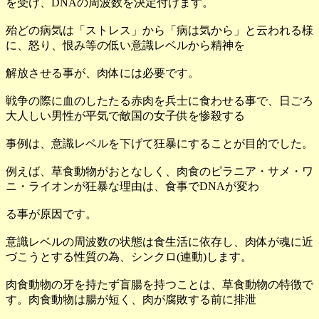
を受け、DNAの周波数を決定付けます。
殆どの病気は「ストレス」から「病は気から」と云われる様
に、怒り、恨み等の低い意識レベルから精神を
解放させる事が、肉体には必要です。
戦争の際に血のしたたる赤肉を兵士に食わせる事で、日ごろ
大人しい男性が平気で敵国の女子供を惨殺する
事例は、意識レベルを下げて狂暴にすることが目的でした。
例えば、草食動物がおとなしく、肉食のピラニア・サメ・ワ
ニ・ライオンが狂暴な理由は、食事でDNAが変わ
る事が原因です。
意識レベルの周波数の状態は食生活に依存し、肉体が魂に近
づこうとする性質の為、シンクロ(連動)します。
肉食動物の牙を持たず盲腸を持つことは、草食動物の特徴で
す。肉食動物は腸が短く、肉が腐敗する前に排泄