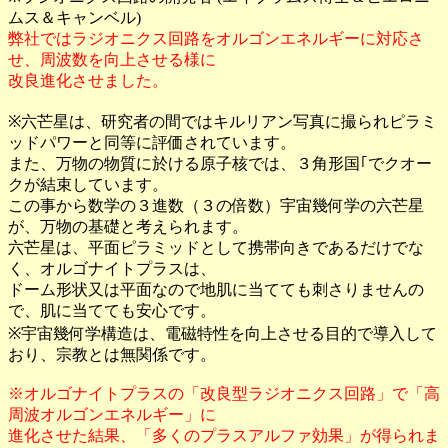
ムス＆キャンベル)
弊社ではラジオニクス回路をオルゴンエネルギーに対応さ
せ、周波数を向上させる様に
改良進化させました。
※六芒星は、研究者の間ではキルリアン写真に撮られピラミ
ッドパワーと同等に評価されています。
また、万物の物質に於ける原子核では、３角形国｢でクオー
クが結束しています。
この事から数学の３進数（３の倍数）宇宙幾何学の六芒星
が、万物の基礎と考えられます。
六芒星は、平面ピラミッドとして携帯向きであるだけでな
く、オルゴナイトプラスは、
ドーム形状又は平面なので地肌に当てても刺さりませんの
で、肌に当てても安心です。
※宇宙幾何学構造は、電磁特性を向上させる目的で導入して
おり、宗教とは無関係です。
※オルゴナイトプラスの「改良型ラジオニクス回路」で「高
周波オルゴンエネルギー」に
進化させた結果、「多くのプラスアルファ効果」が得られま