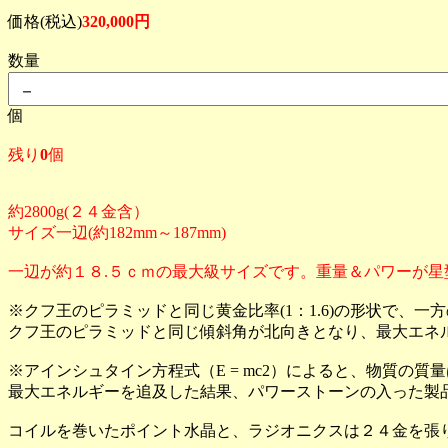
価格(税込)
320,000円
数量
個
残り
0
個
約2800g(２４金含）
サイズ一辺(約182mm～187mm)
一辺が約１８.５ｃｍの最大級サイズです。重量＆パワーが星
※クフ王のピラミッドと同じ黄金比率(1：1.6)の形状で、
クフ王のピラミッドと同じ傾斜角が北向きとなり、最大エネ
※アインシュタイン方程式（E = mc2）によると、物質の質
最大エネルギーを追及した結果、パワーストーンの入った製品
コイルを巻いたポイント水晶と、ラジオニクスは２４金を張