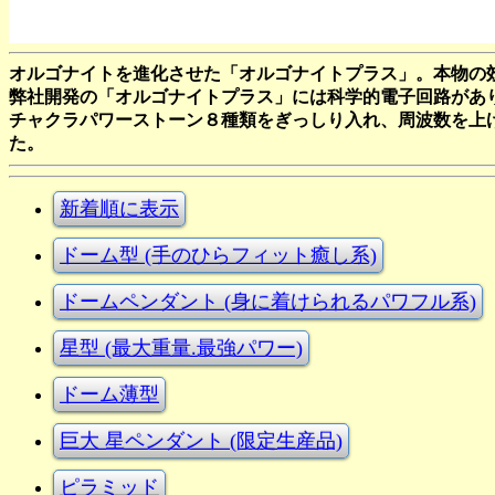
オルゴナイトを進化させた「オルゴナイトプラス」。本物の効
弊社開発の「オルゴナイトプラス」には科学的電子回路があ
チャクラパワーストーン８種類をぎっしり入れ、周波数を上
た。
新着順に表示
ドーム型 (手のひらフィット癒し系)
ドームペンダント (身に着けられるパワフル系)
星型 (最大重量.最強パワー)
ドーム薄型
巨大 星ペンダント (限定生産品)
ピラミッド