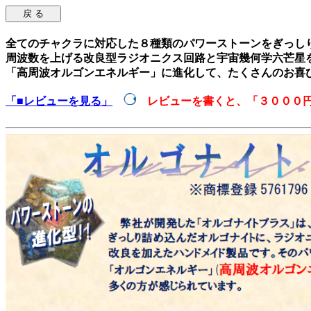
全てのチャクラに対応した８種類のパワーストーンをぎっし
周波数を上げる改良型ラジオニクス回路と宇宙幾何学六芒星
「高周波オルゴンエネルギー」に進化して、たくさんのお喜
「■レビューを見る」
レビューを書くと、「３０００円