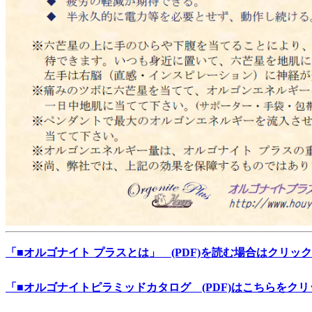
「■オルゴナイト プラスとは」 (PDF)を読む場合はクリッ
「■オルゴナイトピラミッドカタログ (PDF)はこちらをク