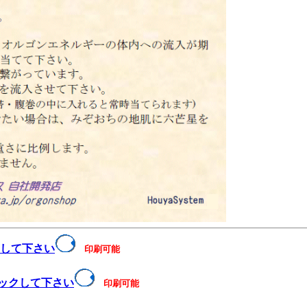
クして下さい
印刷可能
リックして下さい
印刷可能