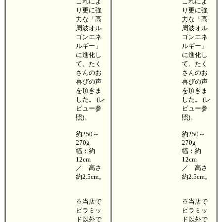
これによ
これによ
り更に強
り更に強
力な「高
力な「高
周波オル
周波オル
ゴンエネ
ゴンエネ
ルギー」
ルギー」
に進化し
に進化し
て、たく
て、たく
さんのお
さんのお
喜びの声
喜びの声
を頂きま
を頂きま
した。 (レ
した。 (レ
ビュー参
ビュー参
照)。
照)。
約250～
約250～
270g
270g
幅：約
幅：約
12cm
12cm
／ 高さ
／ 高さ
約2.5cm。
約2.5cm。
※当店で
※当店で
ピラミッ
ピラミッ
ド以外で
ド以外で