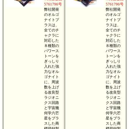
5761796号
5761796号
弊社開発
弊社開発
のオルゴ
のオルゴ
ナイトプ
ナイトプ
ラスは、
ラスは、
全てのチ
全てのチ
ャクラに
ャクラに
対応した
対応した
８種類の
８種類の
パワース
パワース
トーンを
トーンを
ぎっしり
ぎっしり
入れた強
入れた強
力なオル
力なオル
ゴナイト
ゴナイト
に、周波
に、周波
数を上げ
数を上げ
る改良型
る改良型
ラジオニ
ラジオニ
クス回路
クス回路
と宇宙幾
と宇宙幾
何学六芒
何学六芒
星をプラ
星をプラ
スした商
スした商
標登録製
標登録製