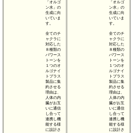
「オルゴ
「オルゴ
ン水」の
ン水」の
生成に向
生成に向
いていま
いていま
す。
す。
全てのチ
全てのチ
ャクラに
ャクラに
対応した
対応した
８種類の
８種類の
パワース
パワース
トーンを
トーンを
１つのオ
１つのオ
ルゴナイ
ルゴナイ
トプラス
トプラス
製品に集
製品に集
約させる
約させる
理由は、
理由は、
人体の内
人体の内
臓がお互
臓がお互
いに通信
いに通信
し合って
し合って
連携し機
連携し機
能する様
能する様
に設計さ
に設計さ