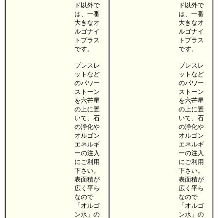
ド以外で
ド以外で
は、一番
は、一番
大きなオ
大きなオ
ルゴナイ
ルゴナイ
トプラス
トプラス
です。
です。
ブレスレ
ブレスレ
ットなど
ットなど
のパワー
のパワー
ストーン
ストーン
を六芒星
を六芒星
の上に置
の上に置
いて、石
いて、石
の浄化や
の浄化や
オルゴン
オルゴン
エネルギ
エネルギ
ーの注入
ーの注入
にご利用
にご利用
下さい。
下さい。
表面積が
表面積が
広く平ら
広く平ら
なので
なので
「オルゴ
「オルゴ
ン水」の
ン水」の