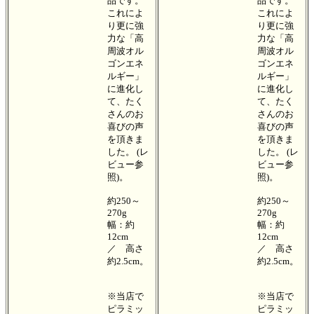
品です。
品です。
これによ
これによ
り更に強
り更に強
力な「高
力な「高
周波オル
周波オル
ゴンエネ
ゴンエネ
ルギー」
ルギー」
に進化し
に進化し
て、たく
て、たく
さんのお
さんのお
喜びの声
喜びの声
を頂きま
を頂きま
した。 (レ
した。 (レ
ビュー参
ビュー参
照)。
照)。
約250～
約250～
270g
270g
幅：約
幅：約
12cm
12cm
／ 高さ
／ 高さ
約2.5cm。
約2.5cm。
※当店で
※当店で
ピラミッ
ピラミッ