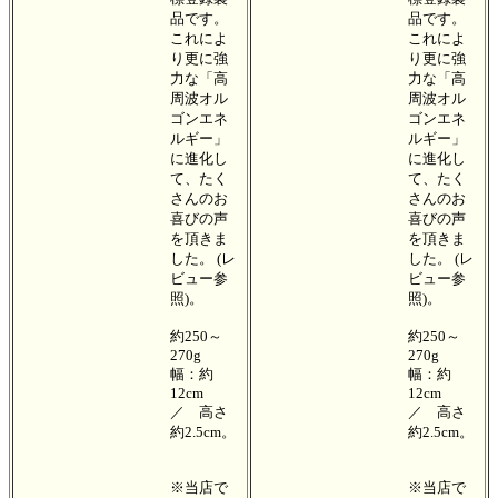
品です。
品です。
これによ
これによ
り更に強
り更に強
力な「高
力な「高
周波オル
周波オル
ゴンエネ
ゴンエネ
ルギー」
ルギー」
に進化し
に進化し
て、たく
て、たく
さんのお
さんのお
喜びの声
喜びの声
を頂きま
を頂きま
した。 (レ
した。 (レ
ビュー参
ビュー参
照)。
照)。
約250～
約250～
270g
270g
幅：約
幅：約
12cm
12cm
／ 高さ
／ 高さ
約2.5cm。
約2.5cm。
※当店で
※当店で