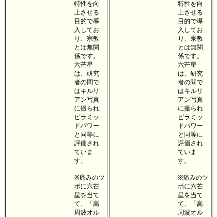
特性を向
特性を向
上させる
上させる
目的で導
目的で導
入してお
入してお
り、宗教
り、宗教
とは無関
とは無関
係です。
係です。
六芒星
六芒星
は、研究
は、研究
者の間で
者の間で
はキルリ
はキルリ
アン写真
アン写真
に撮られ
に撮られ
ピラミッ
ピラミッ
ドパワー
ドパワー
と同等に
と同等に
評価され
評価され
ていま
ていま
す。
す。
※痛みのツ
※痛みのツ
ボに六芒
ボに六芒
星を当て
星を当て
て、「高
て、「高
周波オル
周波オル