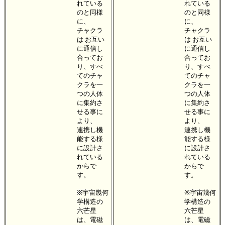
れている
れている
のと同様
のと同様
に、
に、
チャクラ
チャクラ
は お互い
は お互い
に通信し
に通信し
合ってお
合ってお
り、すべ
り、すべ
てのチャ
てのチャ
クラを一
クラを一
つの人体
つの人体
に集約さ
に集約さ
せる事に
せる事に
より、
より、
連携し機
連携し機
能する様
能する様
に設計さ
に設計さ
れている
れている
からで
からで
す。
す。
※宇宙幾何
※宇宙幾何
学構造の
学構造の
六芒星
六芒星
は、電磁
は、電磁