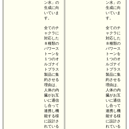
ン水」の
ン水」の
生成に向
生成に向
いていま
いていま
す。
す。
全てのチ
全てのチ
ャクラに
ャクラに
対応した
対応した
８種類の
８種類の
パワース
パワース
トーンを
トーンを
１つのオ
１つのオ
ルゴナイ
ルゴナイ
トプラス
トプラス
製品に集
製品に集
約させる
約させる
理由は、
理由は、
人体の内
人体の内
臓がお互
臓がお互
いに通信
いに通信
し合って
し合って
連携し機
連携し機
能する様
能する様
に設計さ
に設計さ
れている
れている