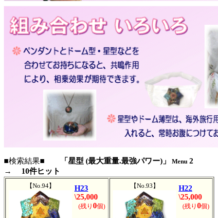
■検索結果■
「星型 (最大重量.最強パワー)」
2
Menu
→ 10件ヒット
【No.94】
【No.93】
H23
H22
\25,000
\25,000
0
0
(残り
個)
(残り
個)