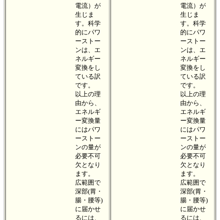
電流）が
電流）が
生じま
生じま
す。科学
す。科学
的にパワ
的にパワ
ーストー
ーストー
ンは、エ
ンは、エ
ネルギー
ネルギー
変換をし
変換をし
ている訳
ている訳
です。
です。
以上の理
以上の理
由から、
由から、
エネルギ
エネルギ
ー変換量
ー変換量
にはパワ
にはパワ
ーストー
ーストー
ンの量が
ンの量が
必要不可
必要不可
欠となり
欠となり
ます。
ます。
広範囲で
広範囲で
深部(胃・
深部(胃・
腸・腰等)
腸・腰等)
に届かせ
に届かせ
るには、
るには、