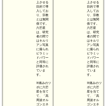
上させる
上させる
目的で導
目的で導
入してお
入してお
り、宗教
り、宗教
とは無関
とは無関
係です。
係です。
六芒星
六芒星
は、研究
は、研究
者の間で
者の間で
はキルリ
はキルリ
アン写真
アン写真
に撮られ
に撮られ
ピラミッ
ピラミッ
ドパワー
ドパワー
と同等に
と同等に
評価され
評価され
ていま
ていま
す。
す。
※痛みのツ
※痛みのツ
ボに六芒
ボに六芒
星を当て
星を当て
て、「高
て、「高
周波オル
周波オル
ゴンエネ
ゴンエネ