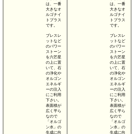
は、一番
は、一番
大きなオ
大きなオ
ルゴナイ
ルゴナイ
トプラス
トプラス
です。
です。
ブレスレ
ブレスレ
ットなど
ットなど
のパワー
のパワー
ストーン
ストーン
を六芒星
を六芒星
の上に置
の上に置
いて、石
いて、石
の浄化や
の浄化や
オルゴン
オルゴン
エネルギ
エネルギ
ーの注入
ーの注入
にご利用
にご利用
下さい。
下さい。
表面積が
表面積が
広く平ら
広く平ら
なので
なので
「オルゴ
「オルゴ
ン水」の
ン水」の
生成に向
生成に向