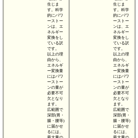
生じま
生じま
す。科学
す。科学
的にパワ
的にパワ
ーストー
ーストー
ンは、エ
ンは、エ
ネルギー
ネルギー
変換をし
変換をし
ている訳
ている訳
です。
です。
以上の理
以上の理
由から、
由から、
エネルギ
エネルギ
ー変換量
ー変換量
にはパワ
にはパワ
ーストー
ーストー
ンの量が
ンの量が
必要不可
必要不可
欠となり
欠となり
ます。
ます。
広範囲で
広範囲で
深部(胃・
深部(胃・
腸・腰等)
腸・腰等)
に届かせ
に届かせ
るには、
るには、
最大量の
最大量の