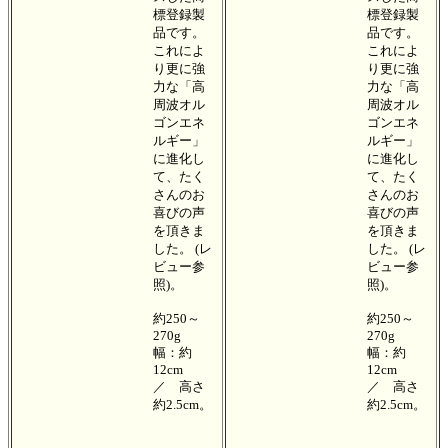
標登録製
標登録製
品です。
品です。
これによ
これによ
り更に強
り更に強
力な「高
力な「高
周波オル
周波オル
ゴンエネ
ゴンエネ
ルギー」
ルギー」
に進化し
に進化し
て、たく
て、たく
さんのお
さんのお
喜びの声
喜びの声
を頂きま
を頂きま
した。 (レ
した。 (レ
ビュー参
ビュー参
照)。
照)。
約250～
約250～
270g
270g
幅：約
幅：約
12cm
12cm
／ 高さ
／ 高さ
約2.5cm。
約2.5cm。