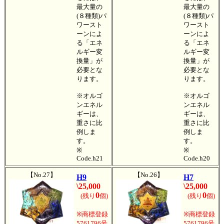
最大量の
最大量の
(８種類)パ
(８種類)パ
ワースト
ワースト
ーンによ
ーンによ
る「エネ
る「エネ
ルギー変
ルギー変
換量」が
換量」が
必要とな
必要とな
ります。
ります。
※オルゴ
※オルゴ
ンエネル
ンエネル
ギーは、
ギーは、
重さに比
重さに比
例しま
例しま
す。
す。
※
※
Code.h21
Code.h20
【No.27】
【No.26】
H9
H7
\25,000
\25,000
0
0
(残り
個)
(残り
個)
※商標登録
※商標登録
5761796号
5761796号