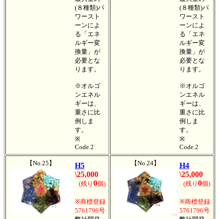
(８種類)パ
(８種類)パ
ワースト
ワースト
ーンによ
ーンによ
る「エネ
る「エネ
ルギー変
ルギー変
換量」が
換量」が
必要とな
必要とな
ります。
ります。
※オルゴ
※オルゴ
ンエネル
ンエネル
ギーは、
ギーは、
重さに比
重さに比
例しま
例しま
す。
す。
※
※
Code.2
Code.2
【No.25】
【No.24】
H5
H4
\25,000
\25,000
0
0
(残り
個)
(残り
個)
※商標登録
※商標登録
5761796号
5761796号