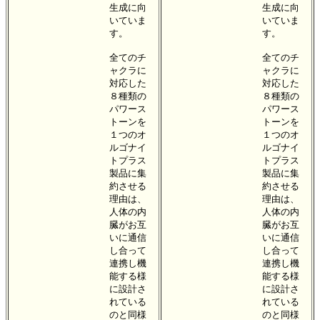
生成に向
生成に向
いていま
いていま
す。
す。
全てのチ
全てのチ
ャクラに
ャクラに
対応した
対応した
８種類の
８種類の
パワース
パワース
トーンを
トーンを
１つのオ
１つのオ
ルゴナイ
ルゴナイ
トプラス
トプラス
製品に集
製品に集
約させる
約させる
理由は、
理由は、
人体の内
人体の内
臓がお互
臓がお互
いに通信
いに通信
し合って
し合って
連携し機
連携し機
能する様
能する様
に設計さ
に設計さ
れている
れている
のと同様
のと同様