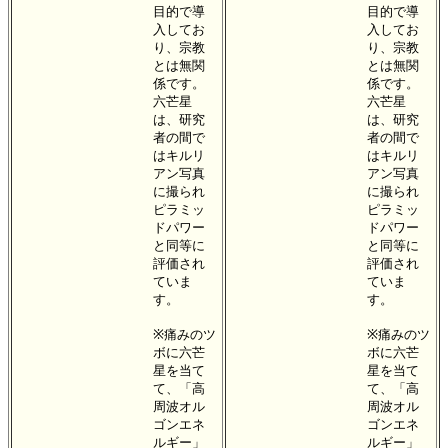
目的で導
目的で導
入してお
入してお
り、宗教
り、宗教
とは無関
とは無関
係です。
係です。
六芒星
六芒星
は、研究
は、研究
者の間で
者の間で
はキルリ
はキルリ
アン写真
アン写真
に撮られ
に撮られ
ピラミッ
ピラミッ
ドパワー
ドパワー
と同等に
と同等に
評価され
評価され
ていま
ていま
す。
す。
※痛みのツ
※痛みのツ
ボに六芒
ボに六芒
星を当て
星を当て
て、「高
て、「高
周波オル
周波オル
ゴンエネ
ゴンエネ
ルギー」
ルギー」