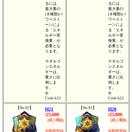
るには、
るには、
最大量の
最大量の
(８種類)パ
(８種類)パ
ワースト
ワースト
ーンによ
ーンによ
る「エネ
る「エネ
ルギー変
ルギー変
換量」が
換量」が
必要とな
必要とな
ります。
ります。
※オルゴ
※オルゴ
ンエネル
ンエネル
ギーは、
ギーは、
重さに比
重さに比
例しま
例しま
す。
す。
※
※
Code.h23
Code.h22
【No.92】
【No.91】
H21
H20
\25,000
\25,000
0
0
(残り
個)
(残り
個)
※商標登録
※商標登録