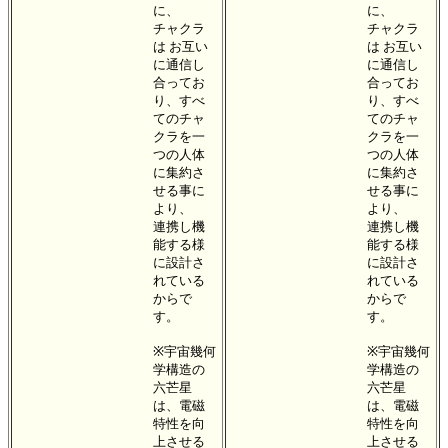
に、
に、
チャクラ
チャクラ
は お互い
は お互い
に通信し
に通信し
合ってお
合ってお
り、すべ
り、すべ
てのチャ
てのチャ
クラを一
クラを一
つの人体
つの人体
に集約さ
に集約さ
せる事に
せる事に
より、
より、
連携し機
連携し機
能する様
能する様
に設計さ
に設計さ
れている
れている
からで
からで
す。
す。
※宇宙幾何
※宇宙幾何
学構造の
学構造の
六芒星
六芒星
は、電磁
は、電磁
特性を向
特性を向
上させる
上させる