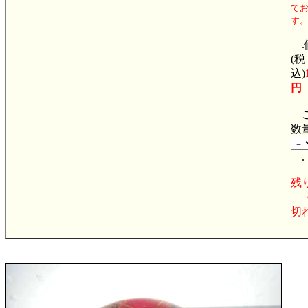
て
す
.
(税
込)
円
ご
数
.
残
切