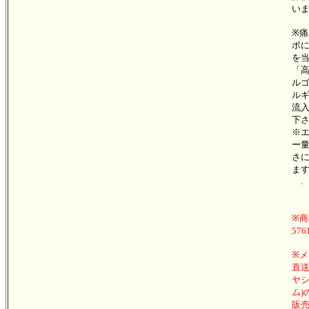
い
※
ボ
を
「
ル
ル
流
下
※
ー
さ
ま
.
※
576
※
直送
ヤ
ム)
販