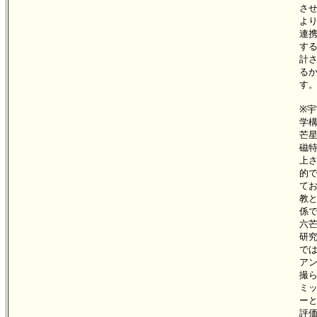
さ
よ
連
す
計
る
す
※
学
芒
磁
上
的
て
教
係
六
研
で
ア
撮
ミ
ー
評