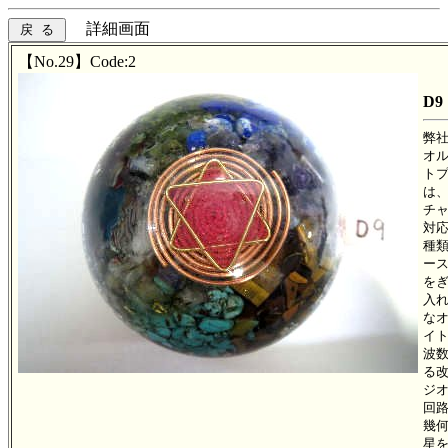
詳細画面
【No.29】Code:2
D9
弊
オ
ト
は
チ
対
種
ー
を
入
な
イ
波
る
ジ
回
幾
星