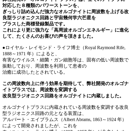
対応した８種類のパワーストーンを、
ぎっしり詰め込んだ強力なオルゴナイトに周波数を上げる改
良型ラジオニクス回路と宇宙幾何学六芒星を
プラスした商標登録製品です。
これにより更に強力な「高周波オルゴンエネルギー」に進化
して、たくさんのお喜びの声を頂きました。
●ロイヤル・レイモンド・ライフ博士（Royal Raymond Rife,
1888～1971 年）によると、
有害なウイルス・細菌・ガン細胞等は、固有の低い周波数で
振動しており、周波数を利用して患者の
治癒に成功したとされている。
この周波数向上に伴う効果を期待して、弊社開発のオルゴナ
イトプラスでは、周波数を変調する
改良型ラジオニクス回路をオルゴナイトに内蔵しました。
オルゴナイトプラスに内蔵されている周波数を変調する改良
型ラジオニクス回路の元となる装置は、
アルバート・エイブラムス（Albert Abrams, 1863～1924 年）
によって開発されましたが、これを