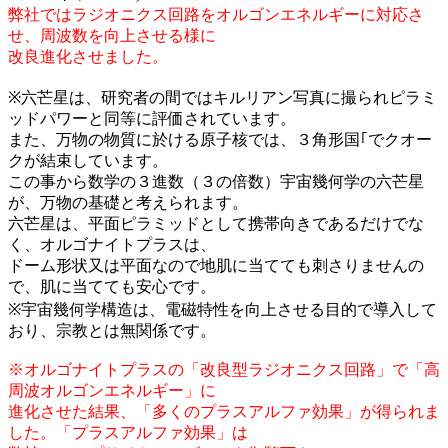
弊社ではラジオニクス回路をオルゴンエネルギーに対応さ
せ、周波数を向上させる様に
改良進化させました。
※六芒星は、研究者の間ではキルリアン写真に撮られピラミ
ッドパワーと同等に評価されています。
また、万物の物質に於ける原子核では、３角形国｢でクオー
クが結束しています。
この事から数学の３進数（３の倍数）宇宙幾何学の六芒星
が、万物の基礎と考えられます。
六芒星は、平面ピラミッドとして携帯向きであるだけでな
く、オルゴナイトプラスは、
ドーム形状又は平面なので地肌に当てても刺さりませんの
で、肌に当てても安心です。
※宇宙幾何学構造は、電磁特性を向上させる目的で導入して
おり、宗教とは無関係です。
※オルゴナイトプラスの「改良型ラジオニクス回路」で「高
周波オルゴンエネルギー」に
進化させた結果、「多くのプラスアルファ効果」が得られま
した。「プラスアルファ効果」は