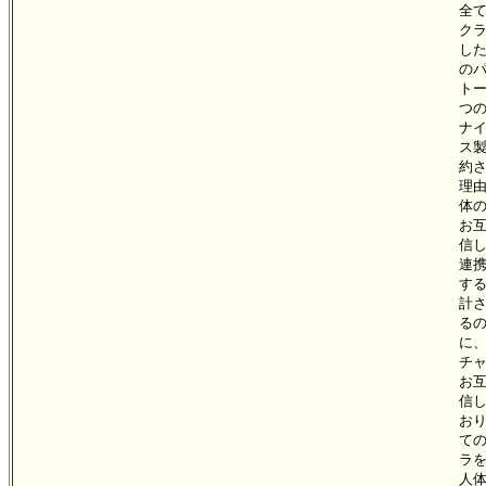
全
ク
し
の
ト
つ
ナ
ス
約
理
体
お
信
連
す
計
る
に
チ
お
信
お
て
ラ
人