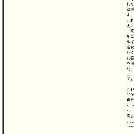
し
録
す
こ
更
「
ル
ル
進
た
お
を
た。
ュ
照)
約1
200
直
7.5
8c
高
3.5
4c