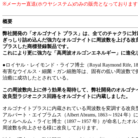
※メーカー直送(ホウヤシステム)のみの販売となっております
概要
弊社開発の「オルゴナイト プラス」は、全てのチャクラに
ぎっしり詰め込んだ強力なオルゴナイトに周波数を上げる改
プラスした商標登録製品です。
これにより更に強力な「高周波オルゴンエネルギー」に進化
●ロイヤル・レイモンド・ライフ博士（Royal Raymond Rife, 
有害なウイルス・細菌・ガン細胞等は、固有の低い周波数で
治癒に成功したとされている。
この周波数向上に伴う効果を期待して、弊社開発のオルゴナ
改良型ラジオニクス回路をオルゴナイトに内蔵しました。
オルゴナイトプラスに内蔵されている周波数を変調する改良
アルバート・エイブラムス（Albert Abrams, 1863～192
ウィルヘルム・ライヒ博士（1897～1957 年）が命名した
周波数を向上させる様に改良しております。