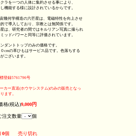
ャクラを一つの人体に集約させる事により、
携し機能する様に設計されているからです。
宇宙幾何学構造の六芒星は、電磁特性を向上させ
目的で導入しており、宗教とは無関係です。
芒星は、研究者の間ではキルリアン写真に撮られ
ラミッドパワーと同等に評価されています。
ペンダントトップのみの価格です。
６０cmの革ひもはサービス品です。色落ちする
合がございます。
標登録5761796号
ーカー直送(ホウヤシステム)のみの販売となっ
おります。
価格(税込)
9,000円
注文数量
個
り
0
個
売り切れ