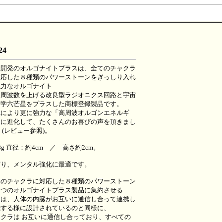
24
社開発のオルゴナイトプラスは、全てのチャクラ
対応した８種類のパワーストーンをぎっしり入れ
強力なオルゴナイト
、周波数を上げる改良型ラジオニクス回路と宇宙
何学六芒星をプラスした商標登録製品です。
れにより更に強力な「高周波オルゴンエネルギ
」に進化して、たくさんのお喜びの声を頂きまし
 (レビュー参照)。
8g 直径：約4cm ／ 高さ約2cm。
守り、メンタル強化に最適です。
てのチャクラに対応した８種類のパワーストーン
１つのオルゴナイトプラス製品に集約させる
由は、人体の内臓がお互いに通信し合って連携し
能する様に設計されているのと同様に、
ャクラは お互いに通信し合っており、すべての