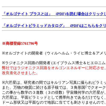
「オルゴナイト プラスとは」 (PDF)を読む場合はクリック
「オルゴナイトピラミッドカタログ」 (PDF)はこちらをク
※商標登録5761796号
※オルゴナイトの開発者（ウィルヘルム・ライヒ博士＆アメ
※ラジオニクス回路の開発者 (エイブラムス博士＆ヒエロニム
弊社ではラジオニクス回路をオルゴンエネルギーに対応させ
改良進化させました。
※六芒星は、研究者の間ではキルリアン写真に撮られピラミ
また、万物の物質に於ける原子核では、３角形国｢でクオー
この事から数学の３進数（３の倍数）宇宙幾何学の六芒星が
六芒星は、平面ピラミッドとして携帯向きであるだけでなく
ドーム形状又は平面なので地肌に当てても刺さりませんので