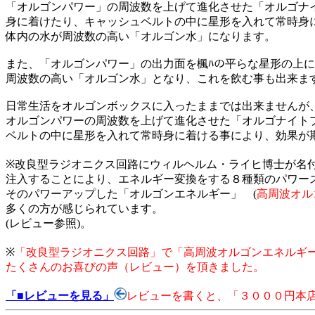
「オルゴンパワー」の周波数を上げて進化させた「オルゴナ
身に着けたり、キャッシュベルトの中に星形を入れて常時身
体内の水が周波数の高い「オルゴン水」になります。
また、「オルゴンパワー」の出力面を楓ﾊの平らな星形の上
周波数の高い「オルゴン水」となり、これを飲む事も出来ま
日常生活をオルゴンボックスに入ったままでは出来ませんが
オルゴンパワーの周波数を上げて進化させた「オルゴナイト
ベルトの中に星形を入れて常時身に着ける事により、効果が期
※改良型ラジオニクス回路にウィルヘルム・ライヒ博士が名
注入することにより、エネルギー変換をする８種類のパワー
そのパワーアップした「オルゴンエネルギー」 (
高周波オル
多くの方が感じられています。
(レビュー参照)。
※
「改良型ラジオニクス回路」で「高周波オルゴンエネルギ
たくさんのお喜びの声（レビュー）を頂きました。
「■レビューを見る」
レビューを書くと、「３０００円本