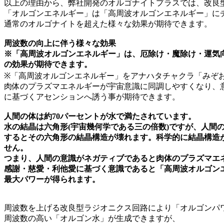
以上の理由から、弊社開発のオルゴナイトプラスでは、改良
「オルゴンエネルギー」は「高周波オルゴンエネルギー」に
通常のオルゴナイトを超えた様々な効果が期待できます。
周波数の向上に伴う様々な効果
※「高周波オルゴンエネルギー」は、厄除け・魔除け・運気
の効果が期待できます。
※「高周波オルゴンエネルギー」をアナハタチャクラ「みぞ
肉体のプラズマエネルギーが宇宙意識に同調しやすくなり、
に基づくアセンションへ誘う事が期待できます。
人間の体は約70パーセントが水で満たされています。
水の結晶は六角形(宇宙幾何学である三の倍数)ですが、人間
するとその六角形の結晶構造が壊れます。科学的に結晶構造
せん。
つまり、人間の意識がネガティブであると肉体のプラズマエ
感謝・慈愛・利他愛に基づく意識であると「高周波オルゴン
最大パワーが得られます。
周波数を上げる改良型ラジオニクス回路により「オルゴンパ
周波数の高い「オルゴン水」が生成できますが、