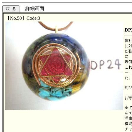
詳細画面
【No.50】Code:3
DP
弊
に
た
に
幾
こ
ー
た。
約2
お
全
を
理
機
チ