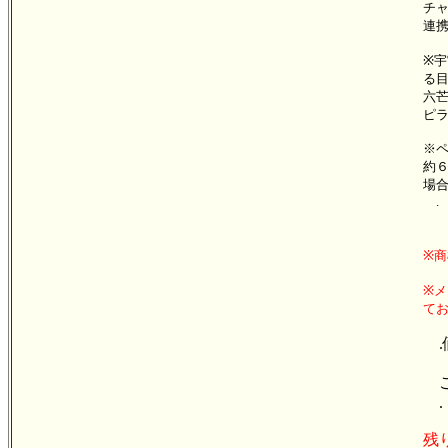
チ
連
※
る
六
ピ
※
約
場
.
※商
※メ
て
.
ご
.
残