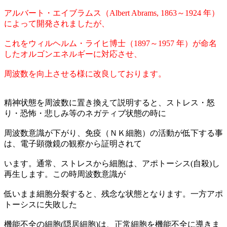
アルバート・エイブラムス（Albert Abrams, 1863～1924 年）
によって開発されましたが、
これをウィルヘルム・ライヒ博士（1897～1957 年）が命名
したオルゴンエネルギーに対応させ、
周波数を向上させる様に改良しております。
精神状態を周波数に置き換えて説明すると、ストレス・怒
り・恐怖・悲しみ等のネガティブ状態の時に
周波数意識が下がり、免疫（ＮＫ細胞）の活動が低下する事
は、電子顕微鏡の観察から証明されて
います。通常、ストレスから細胞は、アポトーシス(自殺)し
再生します。この時周波数意識が
低いまま細胞分裂すると、残念な状態となります。一方アポ
トーシスに失敗した
機能不全の細胞(隠居細胞)は、正常細胞を機能不全に導きま