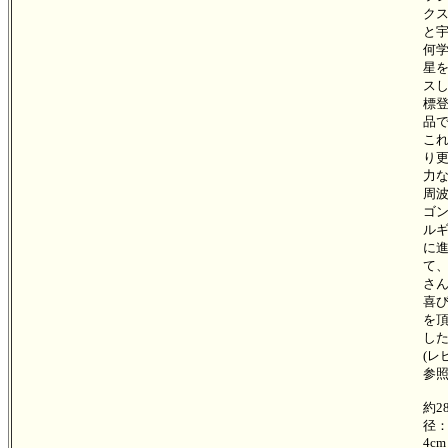
ク
と
何
星
ス
標
品
こ
り
力
周
ゴ
ル
に
て
さ
喜
を
し
(レ
参照
約28
径
4c