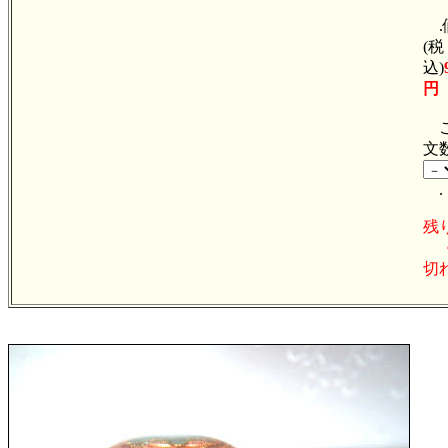
.
(税
込)
円
ご
文
.
残
切