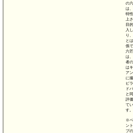
の
は
特
上
目
入
り
と
係
六
は
者
は
ア
に
ピ
ド
と
評
て
す
※
ン
プ