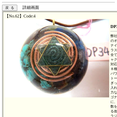
詳細画面
【No.62】Code:4
DP
弊
の
ナ
ラ
全
ャ
対
８
パ
ト
ぎ
入
力
ゴ
に
数
る
ラ