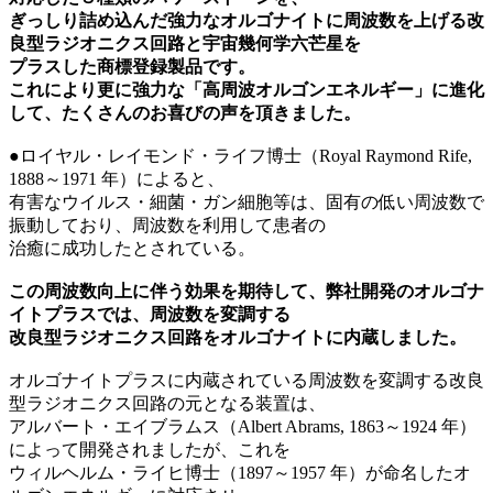
ぎっしり詰め込んだ強力なオルゴナイトに周波数を上げる改
良型ラジオニクス回路と宇宙幾何学六芒星を
プラスした商標登録製品です。
これにより更に強力な「高周波オルゴンエネルギー」に進化
して、たくさんのお喜びの声を頂きました。
●ロイヤル・レイモンド・ライフ博士（Royal Raymond Rife,
1888～1971 年）によると、
有害なウイルス・細菌・ガン細胞等は、固有の低い周波数で
振動しており、周波数を利用して患者の
治癒に成功したとされている。
この周波数向上に伴う効果を期待して、弊社開発のオルゴナ
イトプラスでは、周波数を変調する
改良型ラジオニクス回路をオルゴナイトに内蔵しました。
オルゴナイトプラスに内蔵されている周波数を変調する改良
型ラジオニクス回路の元となる装置は、
アルバート・エイブラムス（Albert Abrams, 1863～1924 年）
によって開発されましたが、これを
ウィルヘルム・ライヒ博士（1897～1957 年）が命名したオ