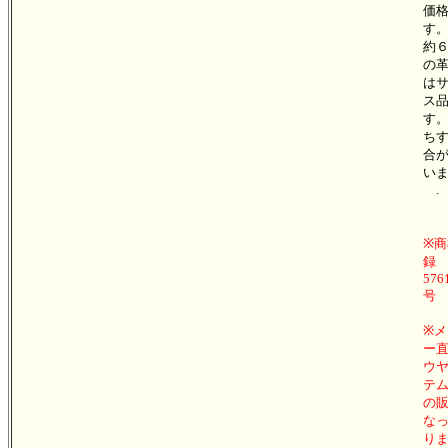
価
す
約６
の
は
ス
す
ち
合
い
.
※商
録
576
号
※メ
ー直
ウ
テム
の
な
り