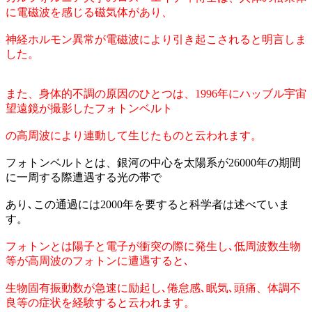
に電磁波を感じる磁気体があり、
神経ホルモン異常が電磁波により引き起こされると明言しま
した。
また、身体的不調の原因のひとつは、1996年にハッブル宇宙
望遠鏡が撮影したフォトンベルト
の高周波により連動して生じたものと云われます。
フォトンベルトとは、銀河の中心を太陽系が26000年の期間
に一周する際遭遇する光の帯で
あり､この通過には2000年を要すると科学者は述べていま
す。
フォトンとは陽子と電子が衝突の際に発生し､低周波数生物
等が高周波のフォトンに遭遇すると､
生物固有振動数が急速に励起し､倦怠感､眠気､頭痛、体調不
良等の症状を経験すると云われます。