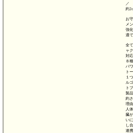
／
約2
お
メ
強
適
全
ャ
対
８
パ
ト
１
ル
ト
製
約
理
人
臓
い
し
連