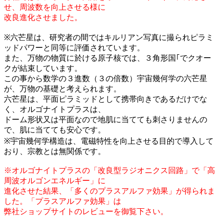
せ、周波数を向上させる様に
改良進化させました。
※六芒星は、研究者の間ではキルリアン写真に撮られピラミ
ッドパワーと同等に評価されています。
また、万物の物質に於ける原子核では、３角形国｢でクオー
クが結束しています。
この事から数学の３進数（３の倍数）宇宙幾何学の六芒星
が、万物の基礎と考えられます。
六芒星は、平面ピラミッドとして携帯向きであるだけでな
く、オルゴナイトプラスは、
ドーム形状又は平面なので地肌に当てても刺さりませんの
で、肌に当てても安心です。
※宇宙幾何学構造は、電磁特性を向上させる目的で導入して
おり、宗教とは無関係です。
※オルゴナイトプラスの「改良型ラジオニクス回路」で「高
周波オルゴンエネルギー」に
進化させた結果、「多くのプラスアルファ効果」が得られま
した。「プラスアルファ効果」は
弊社ショップサイトのレビューを御覧下さい。