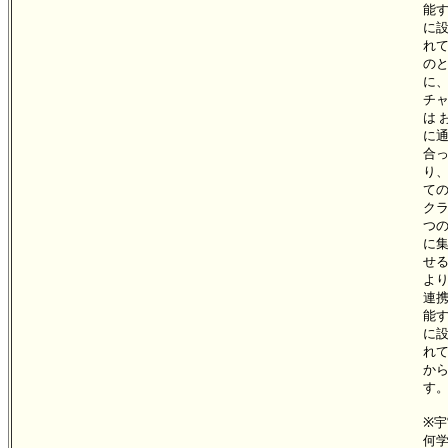
能
に
れ
の
に
チ
は 
に
合
り
て
ク
つ
に
せ
よ
連
能
に
れ
か
す
※宇
何