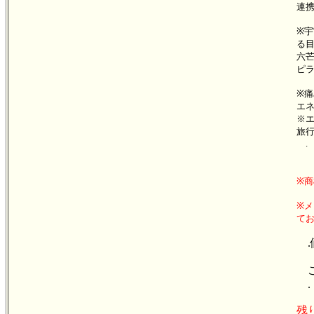
連
※
る
六
ピ
※
エ
※
旅
.
※商
※メ
て
.
ご
.
残