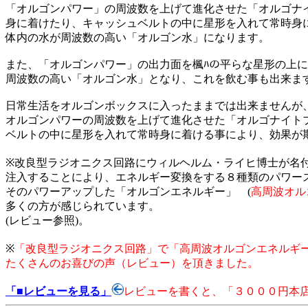
「オルゴンパワー」の周波数を上げて進化させた「オルゴナ
身に着けたり、キャッシュベルトの中に星形を入れて常時身
体内の水が周波数の高い「オルゴン水」になります。
また、「オルゴンパワー」の出力面を楓ﾊの平らな星形の上
周波数の高い「オルゴン水」となり、これを飲む事も出来ま
日常生活をオルゴンボックスに入ったままでは出来ませんが
オルゴンパワーの周波数を上げて進化させた「オルゴナイト
ベルトの中に星形を入れて常時身に着ける事により、効果が期
※改良型ラジオニクス回路にウィルヘルム・ライヒ博士が名
注入することにより、エネルギー変換をする８種類のパワー
そのパワーアップした「オルゴンエネルギー」 (
高周波オル
多くの方が感じられています。
(レビュー参照)。
※
「改良型ラジオニクス回路」で「高周波オルゴンエネルギ
たくさんのお喜びの声（レビュー）を頂きました。
「■レビューを見る」
レビューを書くと、「３０００円本