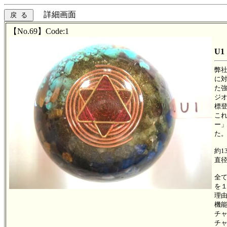
詳細画面
【No.69】Code:1
U1
弊
に
た
ジ
標
こ
ー
た。
約13
直径
全
を
理
機
チ
チ