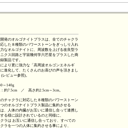
社開発のオルゴナイトプラスは、全てのチャクラ
対応した８種類のパワーストーンをぎっしり入れ
強力なオルゴナイトに、周波数を上げる改良型ラ
オニクス回路と宇宙幾何学六芒星をプラスした商
登録製品です。
れにより更に強力な「高周波オルゴンエネルギ
」に進化して、たくさんのお喜びの声を頂きまし
 (レビュー参照)。
0～140g
：約7.5cm ／ 高さ約2.5cm～3cm。
てのチャクラに対応した８種類のパワーストーン
１つのオルゴナイトプラス製品に集約させる
由は、人体の内臓がお互いに通信し合って連携し
能する様に設計されているのと同様に、
ャクラは お互いに通信し合っており、すべての
ャクラを一つの人体に集約させる事により、