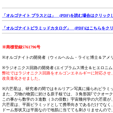
「オルゴナイト プラスとは」 (PDF)を読む場合はクリック
「オルゴナイトピラミッドカタログ」 (PDF)はこちらをク
※商標登録5761796号
※オルゴナイトの開発者（ウィルヘルム・ライヒ博士＆アメ
※ラジオニクス回路の開発者 (エイブラムス博士＆ヒエロニム
弊社ではラジオニクス回路をオルゴンエネルギーに対応させ
改良進化させました。
※六芒星は、研究者の間ではキルリアン写真に撮られピラミ
また、万物の物質に於ける原子核では、３角形国｢でクオー
この事から数学の３進数（３の倍数）宇宙幾何学の六芒星が
六芒星は、平面ピラミッドとして携帯向きであるだけでなく
ドーム形状又は平面なので地肌に当てても刺さりませんので