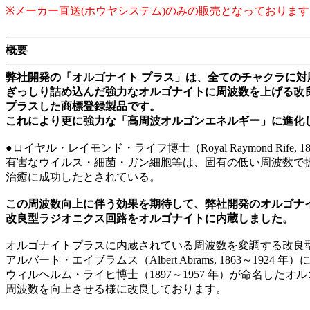
※メーカー直送(ホウヤシステム)のみの販売となっております
概要
弊社開発の「オルゴナイト プラス」は、全てのチャクラに
ぎっしり詰め込んだ強力なオルゴナイトに周波数を上げる改
プラスした商標登録製品です。
これにより更に強力な「高周波オルゴンエネルギー」に進化
●ロイヤル・レイモンド・ライフ博士（Royal Raymond Rife, 
有害なウイルス・細菌・ガン細胞等は、固有の低い周波数で
治癒に成功したとされている。
この周波数向上に伴う効果を期待して、弊社開発のオルゴナ
改良型ラジオニクス回路をオルゴナイトに内蔵しました。
オルゴナイトプラスに内蔵されている周波数を変調する改良
アルバート・エイブラムス（Albert Abrams, 1863～192
ウィルヘルム・ライヒ博士（1897～1957 年）が命名した
周波数を向上させる様に改良しております。