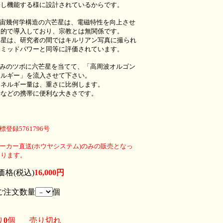
携し機能する様に設計されているからです。
宇宙幾何学構造の六芒星は、電磁特性を向上させ
目的で導入しており、宗教とは無関係です。
芒星は、研究者の間ではキルリアン写真に撮られ
ラミッドパワーと同等に評価されています。
痛みのツボに六芒星を当てて、「高周波オルゴン
ネルギー」を流入させて下さい。
エネルギー量は、重さに比例します。
行などの携帯に便利な大きさです。
標登録5761796号
ーカー直送(ホウヤシステム)のみの販売となっ
おります。
価格(税込)
16,000円
注文数量
個
り
0
個
売り切れ