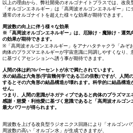
以上の理由から、弊社開発のオルゴナイトプラスでは、改良
「オルゴンエネルギー」は「高周波オルゴンエネルギー」に
通常のオルゴナイトを超えた様々な効果が期待できます。
周波数の向上に伴う様々な効果
※「高周波オルゴンエネルギー」は、厄除け・魔除け・運気
の効果が期待できます。
※「高周波オルゴンエネルギー」をアナハタチャクラ「みぞ
肉体のプラズマエネルギーが宇宙意識に同調しやすくなり、
に基づくアセンションへ誘う事が期待できます。
人間の体は約70パーセントが水で満たされています。
水の結晶は六角形(宇宙幾何学である三の倍数)ですが、人間
するとその六角形の結晶構造が壊れます。科学的に結晶構造
せん。
つまり、人間の意識がネガティブであると肉体のプラズマエ
感謝・慈愛・利他愛に基づく意識であると「高周波オルゴン
最大パワーが得られます。
周波数を上げる改良型ラジオニクス回路により「オルゴンパ
周波数の高い「オルゴン水」が生成できますが、