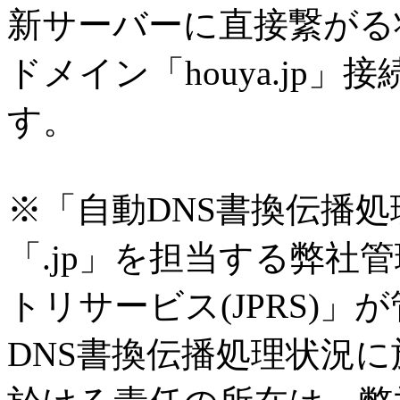
新サーバーに直接繋がる
ドメイン「houya.jp
す。
※「自動DNS書換伝播処
「.jp」を担当する弊社
トリサービス(JPRS)
DNS書換伝播処理状況に