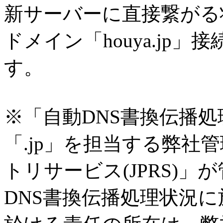
新サーバーに直接繋がる
ドメイン「houya.jp
す。
※「自動DNS書換伝播処
「.jp」を担当する弊社
トリサービス(JPRS)
DNS書換伝播処理状況に