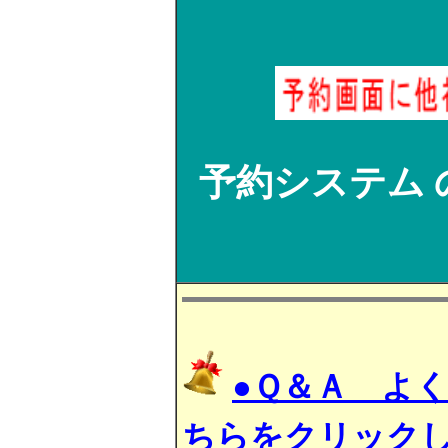
予約システム 
●Ｑ＆Ａ よ
ちらをクリック