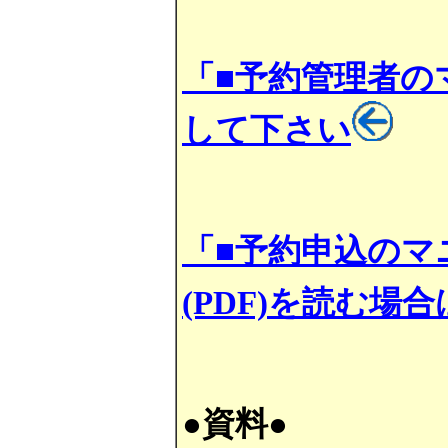
「■予約管理者の
して下さい
「■予約申込のマ
(PDF)を読む
●資料●